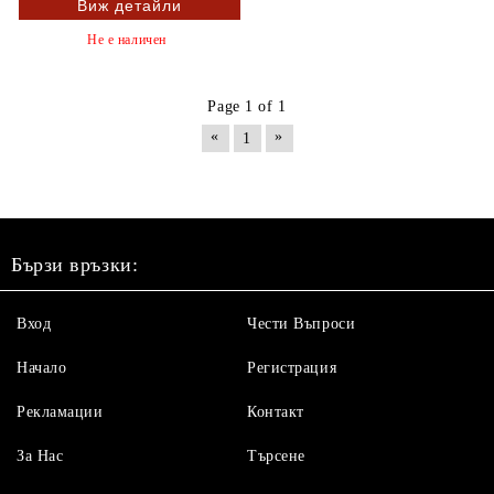
Виж детайли
Не е наличен
Page 1 of 1
«
»
1
Бързи връзки:
Вход
Чести Въпроси
Начало
Регистрация
Рекламации
Контакт
За Нас
Търсене