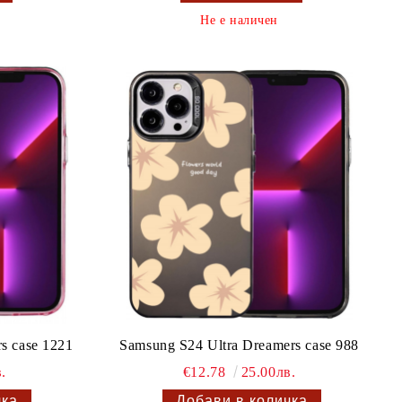
Не е наличен
s case 1221
Samsung S24 Ultra Dreamers case 988
.
€12.78
25.00лв.