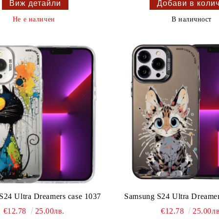
Виж детайли
Не е наличен
В наличност
S24 Ultra Dreamers case 1037
Samsung S24 Ultra Dreamer
€12.78
25.00лв.
€12.78
25.00лв