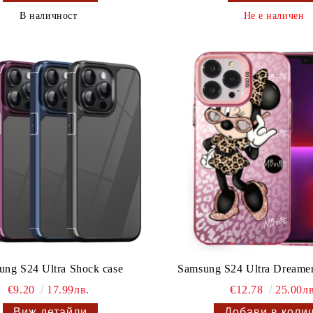
В наличност
Не е наличен
ung S24 Ultra Shock case
Samsung S24 Ultra Dreamer
€9.20
17.99лв.
€12.78
25.00лв
Виж детайли