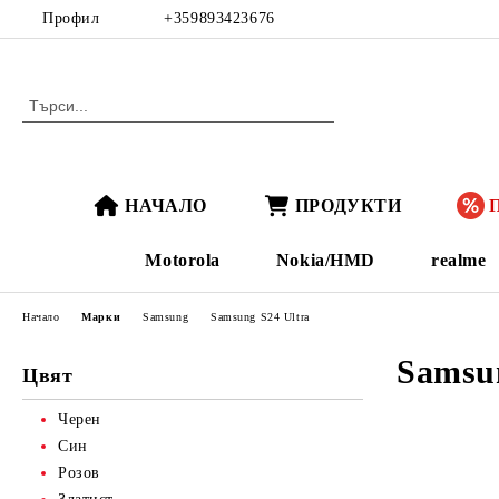
Профил
+359893423676
НАЧАЛО
ПРОДУКТИ
Motorola
Nokia/HMD
realme
Начало
Марки
Samsung
Samsung S24 Ultra
Samsun
Цвят
Черен
Син
Розов