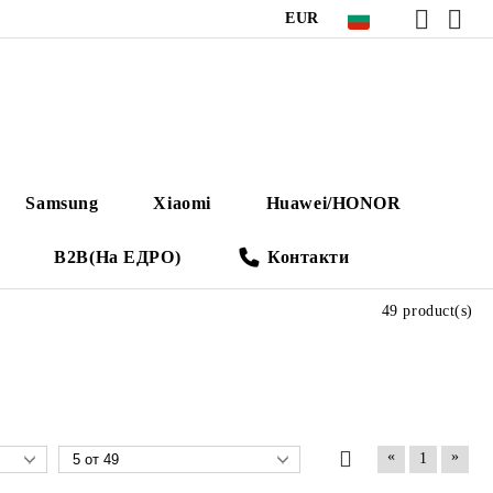
EUR
Samsung
Xiaomi
Huawei/HONOR
B2B(На ЕДРО)
Контакти
49 product(s)
«
»
1