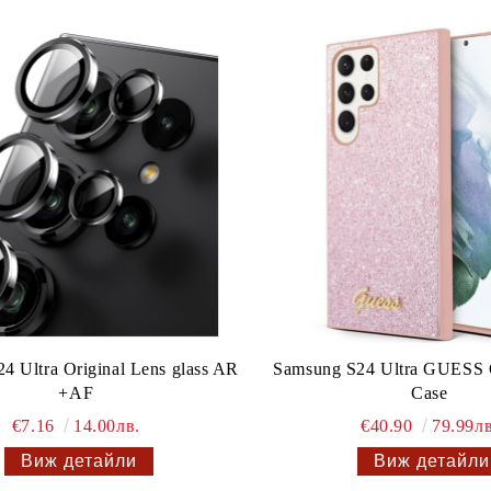
4 Ultra Original Lens glass AR
Samsung S24 Ultra GUESS Gl
+AF
Case
€7.16
14.00лв.
€40.90
79.99лв
Виж детайли
Виж детайли