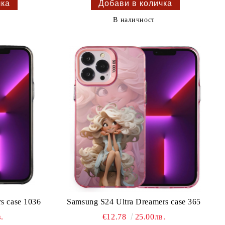
В наличност
s case 1036
Samsung S24 Ultra Dreamers case 365
.
€12.78
25.00лв.