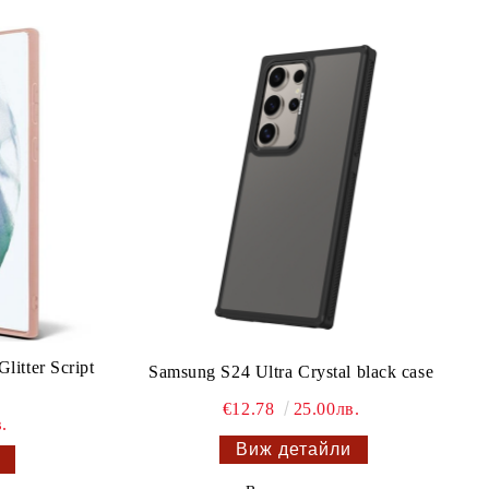
itter Script
Samsung S24 Ultra Crystal black case
€12.78
25.00лв.
.
Виж детайли