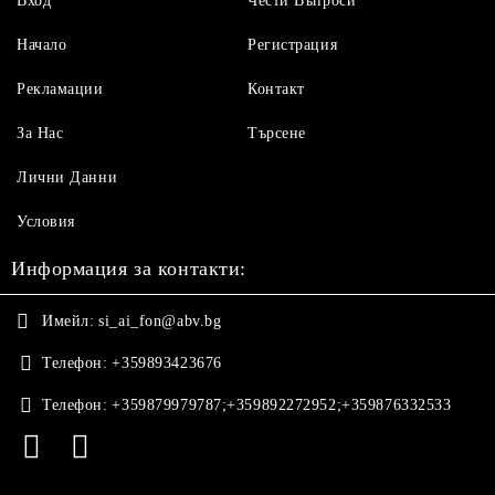
Вход
Чести Въпроси
Начало
Регистрация
Рекламации
Контакт
За Нас
Търсене
Лични Данни
Условия
Информация за контакти:
Имейл:
si_ai_fon@abv.bg
Телефон:
+359893423676
Телефон:
+359879979787;+359892272952;+359876332533