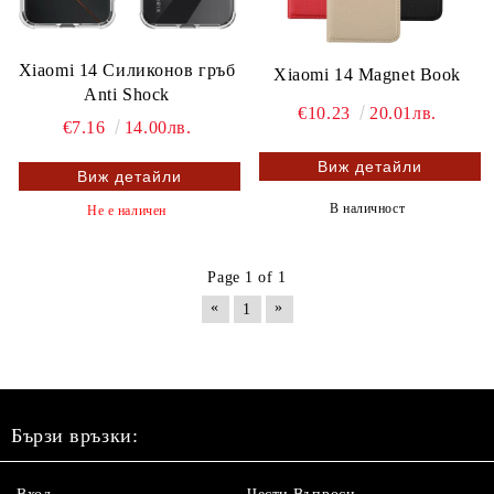
Xiaomi 14 Силиконов гръб
Xiaomi 14 Magnet Book
Anti Shock
€10.23
20.01лв.
€7.16
14.00лв.
Виж детайли
Виж детайли
В наличност
Не е наличен
Page 1 of 1
«
»
1
Бързи връзки: