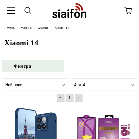
Начало
Марки
Xiaomi
Xiaomi 14
Xiaomi 14
Филтри
«
»
1