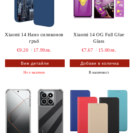
Xiaomi 14 Нано силиконов
Xiaomi 14 OG Full Glue
гръб
Glass
€9.20
17.99лв.
€7.67
15.00лв.
Виж детайли
Не е наличен
В наличност