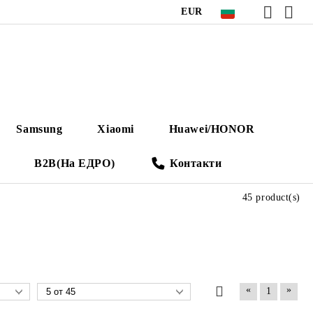
EUR
Samsung
Xiaomi
Huawei/HONOR
B2B(На ЕДРО)
Контакти
45 product(s)
«
»
1