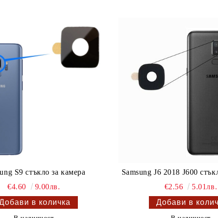
ung S9 стъкло за камера
Samsung J6 2018 J600 стък
€4.60
9.00лв.
€2.56
5.01лв.