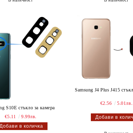
В наличност
В наличност
Samsung J4 Plus J415 стък
€2.56
5.01лв.
ng S10E стъкло за камера
€5.11
9.99лв.