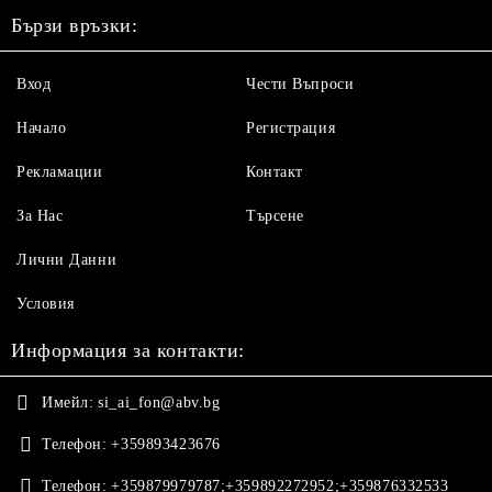
Бързи връзки:
Вход
Чести Въпроси
Начало
Регистрация
Рекламации
Контакт
За Нас
Търсене
Лични Данни
Условия
Информация за контакти:
Имейл:
si_ai_fon@abv.bg
Телефон:
+359893423676
Телефон:
+359879979787;+359892272952;+359876332533