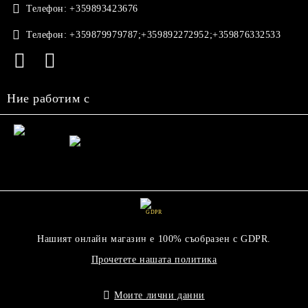
Телефон:
+359893423676
Телефон:
+359879979787;+359892272952;+359876332533
Ние работим с
GDPR
Нашият онлайн магазин е 100% съобразен с GDPR.
Прочетете нашата политика
Моите лични данни