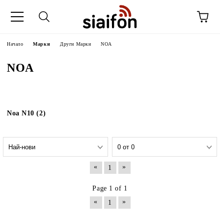
Начало
Марки
Други Марки
NOA
NOA
Noa N10 (2)
«
»
1
Page 1 of 1
«
»
1