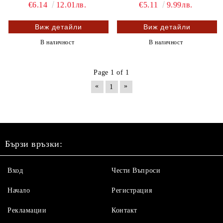
€6.14
12.01лв.
€5.11
9.99лв.
Виж детайли
Виж детайли
В наличност
В наличност
Page 1 of 1
«
»
1
Бързи връзки:
Вход
Чести Въпроси
Начало
Регистрация
Рекламации
Контакт