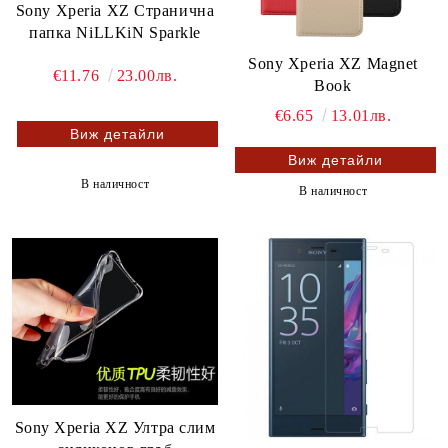
Sony Xperia XZ Странична
папка NiLLKiN Sparkle
Sony Xperia XZ Magnet
€11.76
23.00лв.
Book
€6.65
13.01лв.
Виж детайли
Виж детайли
В наличност
В наличност
Sony Xperia XZ Ултра слим