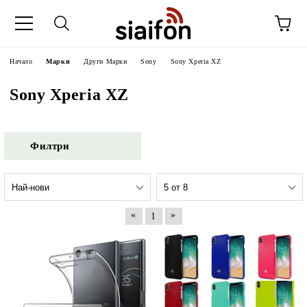
Начало
Марки
Други Марки
Sony
Sony Xperia XZ
Sony Xperia XZ
Филтри
«
»
1