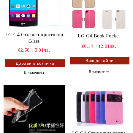
LG G4 Стъклен протектор
LG G4 Book Pocket
Glass
€6.14
12.01лв.
€2.56
5.01лв.
Виж детайли
В наличност
В наличност