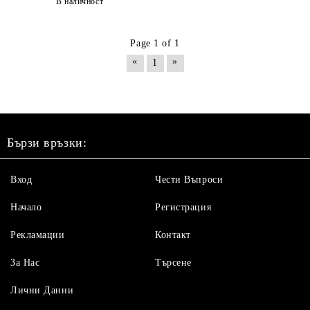
В наличност
Page 1 of 1
«
»
1
Бързи връзки:
Вход
Чести Въпроси
Начало
Регистрация
Рекламации
Контакт
За Нас
Търсене
Лични Данни