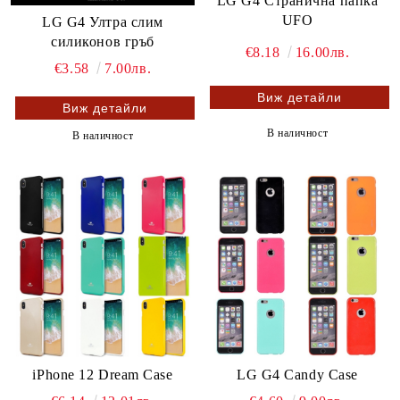
LG G4 Странична папка
UFO
LG G4 Ултра слим
силиконов гръб
€8.18
16.00лв.
€3.58
7.00лв.
Виж детайли
Виж детайли
В наличност
В наличност
iPhone 12 Dream Case
LG G4 Candy Case