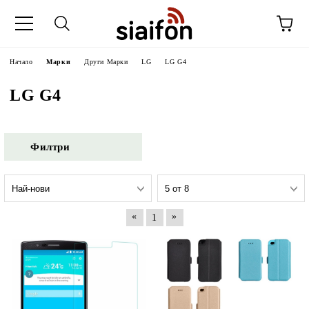
Начало
Марки
Други Марки
LG
LG G4
LG G4
Филтри
«
»
1