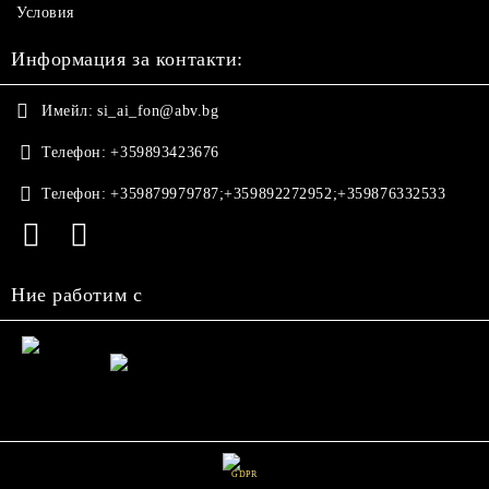
Условия
Информация за контакти:
Имейл:
si_ai_fon@abv.bg
Телефон:
+359893423676
Телефон:
+359879979787;+359892272952;+359876332533
Ние работим с
GDPR