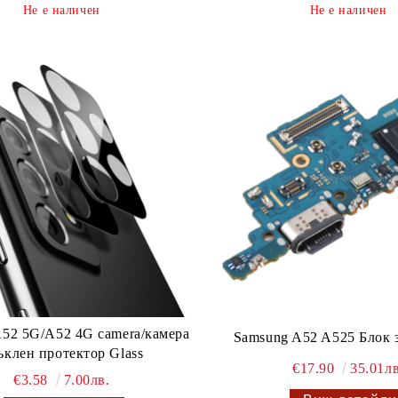
Не е наличен
Не е наличен
52 5G/A52 4G camera/камера
Samsung A52 A525 Блок 
ъклен протектор Glass
€17.90
35.01лв
€3.58
7.00лв.