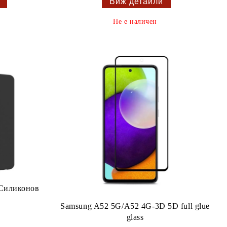
Виж детайли
Не е наличен
Силиконов
Samsung A52 5G/A52 4G-3D 5D full glue
glass