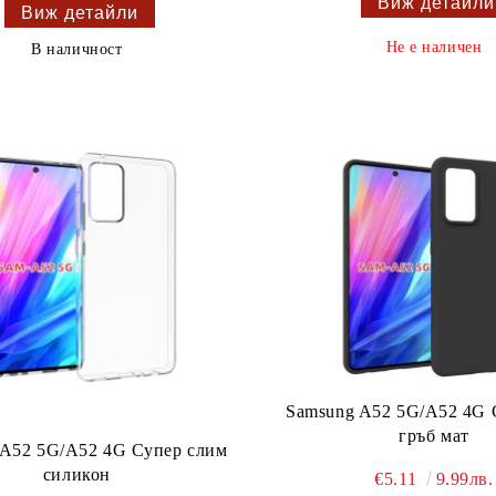
Виж детайли
Виж детайли
Не е наличен
В наличност
Samsung A52 5G/A52 4G 
гръб мат
 A52 5G/A52 4G Супер слим
силикон
€5.11
9.99лв.