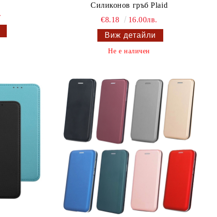
Силиконов гръб Plaid
.
€8.18
16.00лв.
Виж детайли
Не е наличен