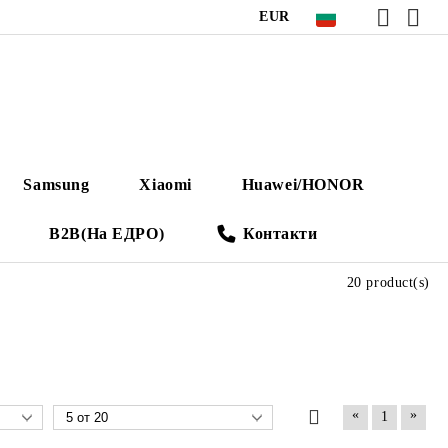
EUR
Samsung
Xiaomi
Huawei/HONOR
B2B(На ЕДРО)
Контакти
20 product(s)
«
»
1