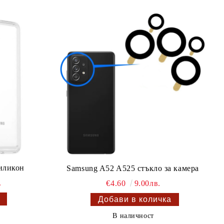
иликон
Samsung A52 A525 стъкло за камера
.
€4.60
9.00лв.
В наличност