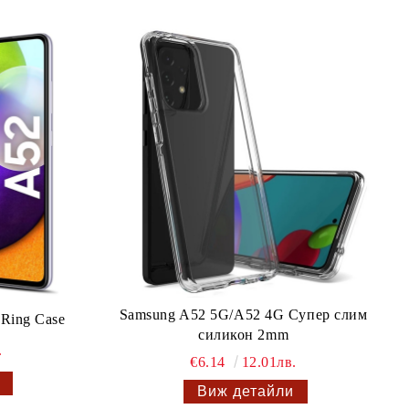
Samsung A52 5G/A52 4G Супер слим
Ring Case
силикон 2mm
.
€6.14
12.01лв.
Виж детайли