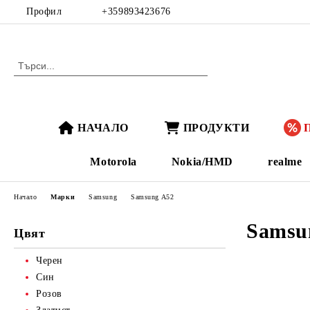
Профил
+359893423676
НАЧАЛО
ПРОДУКТИ
Motorola
Nokia/HMD
realme
Начало
Марки
Samsung
Samsung A52
Samsu
Цвят
Черен
Син
Розов