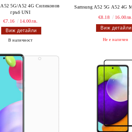
 A52 5G/A52 4G Силиконов
Samsung A52 5G A52 4G M
гръб UNI
€8.18
16.00лв
€7.16
14.00лв.
Виж детайли
Виж детайли
Не е наличен
В наличност