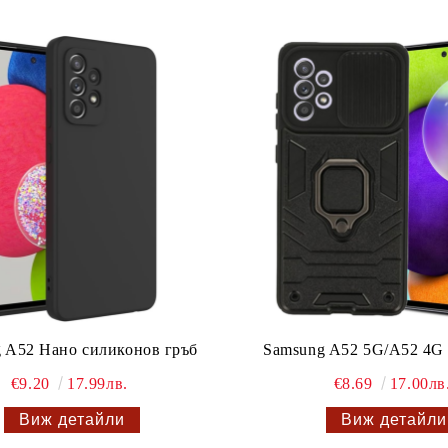
 A52 Нано силиконов гръб
Samsung A52 5G/A52 4G 
€9.20
17.99лв.
€8.69
17.00лв
Виж детайли
Виж детайли