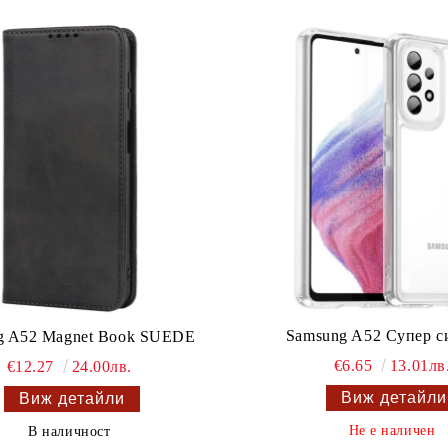
Samsung A52 Супер с
g A52 Magnet Book SUEDE
€6.65
13.01лв
€12.27
24.00лв.
Виж детайли
Виж детайли
Не е наличен
В наличност