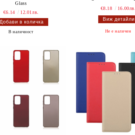
Glass
€8.18
16.00лв
€6.14
12.01лв.
Виж детайли
Не е наличен
В наличност