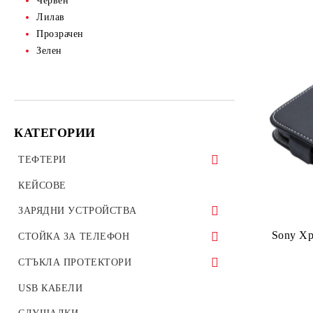
Червен
Лилав
Прозрачен
Зелен
КАТЕГОРИИ
ТЕФТЕРИ
ТЕФТЕРИ ЗА ТАБЛЕТИ
КЕЙСОВЕ
УНИВЕРСАЛНИ КАЛЪФИ
ЗАРЯДНИ УСТРОЙСТВА
Sony Xp
ЗАРЯДНИ ЗА ТЕЛЕФОН
СТОЙКА ЗА ТЕЛЕФОН
АВТО ЗАРЯДНИ УСТРОЙСТВА
Стойки за велосипед мотоциклет
СТЪКЛА ПРОТЕКТОРИ
ОРИГИНАЛНИ ЗАРЯДНИ
Стойки за гледане на филми телефон
СТЪКЛЕН ПРОТЕКТОР ЗА
USB КАБЕЛИ
УСТРОЙСТВА
таблет
ТЕЛЕФОН