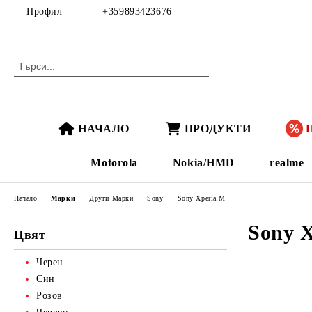
Профил
+359893423676
НАЧАЛО
ПРОДУКТИ
Motorola
Nokia/HMD
realme
Начало
Марки
Други Марки
Sony
Sony Xperia M
Sony 
Цвят
Черен
Син
Розов