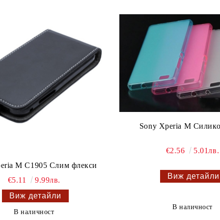
Sony Xperia M Силико
€2.56
5.01лв.
eria M C1905 Слим флекси
Виж детайли
€5.11
9.99лв.
Виж детайли
В наличност
В наличност