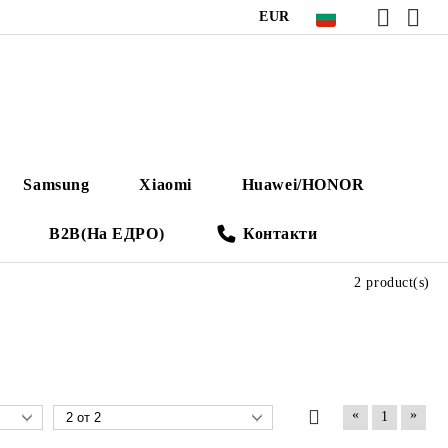
EUR
Samsung
Xiaomi
Huawei/HONOR
B2B(На ЕДРО)
Контакти
2 product(s)
«
»
1