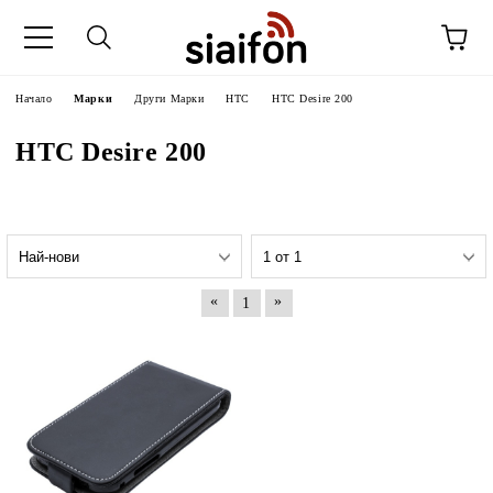
Начало
Марки
Други Марки
HTC
HTC Desire 200
HTC Desire 200
«
»
1