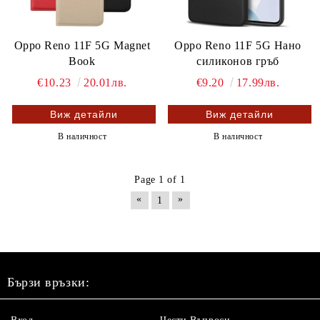
Oppo Reno 11F 5G Magnet
Oppo Reno 11F 5G Нано
Book
силиконов гръб
€10.23
20.01лв.
€9.20
17.99лв.
Виж детайли
Виж детайли
В наличност
В наличност
Page 1 of 1
«
»
1
Бързи връзки: