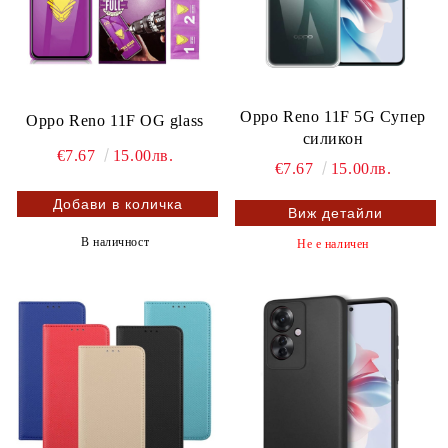
Oppo Reno 11F 5G Супер
Oppo Reno 11F OG glass
силикон
€7.67
15.00лв.
€7.67
15.00лв.
Виж детайли
В наличност
Не е наличен