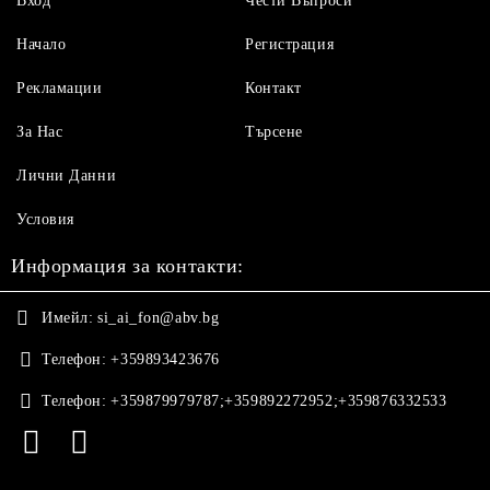
Вход
Чести Въпроси
Начало
Регистрация
Рекламации
Контакт
За Нас
Търсене
Лични Данни
Условия
Информация за контакти:
Имейл:
si_ai_fon@abv.bg
Телефон:
+359893423676
Телефон:
+359879979787;+359892272952;+359876332533