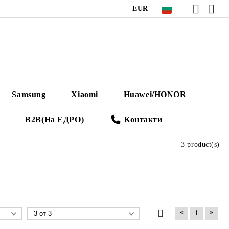
EUR
Samsung
Xiaomi
Huawei/HONOR
B2B(На ЕДРО)
Контакти
3 product(s)
«
»
1