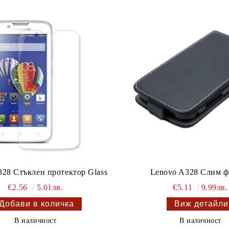
328 Стъклен протектор Glass
Lenovo A328 Слим ф
€2.56
5.01лв.
€5.11
9.99лв.
Виж детайли
В наличност
В наличност