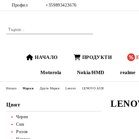
Профил
+359893423676
НАЧАЛО
ПРОДУКТИ
Motorola
Nokia/HMD
realme
Начало
Марки
Други Марки
Lenovo
LENOVO A328
LENO
Цвят
Черен
Син
Розов