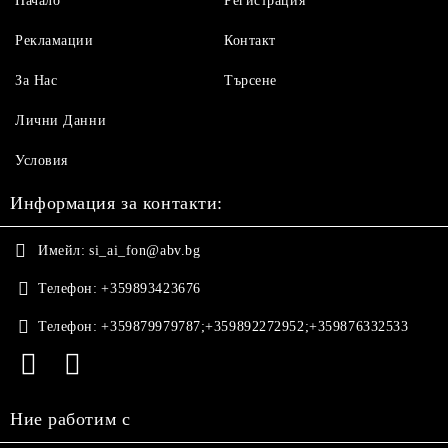
Начало
Регистрация
Рекламации
Контакт
За Нас
Търсене
Лични Данни
Условия
Информация за контакти:
Имейл:
si_ai_fon@abv.bg
Телефон:
+359893423676
Телефон:
+359879979787;+359892272952;+359876332533
Ние работим с