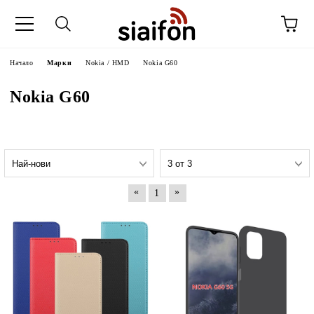
Начало
Марки
Nokia / HMD
Nokia G60
Nokia G60
«
»
1