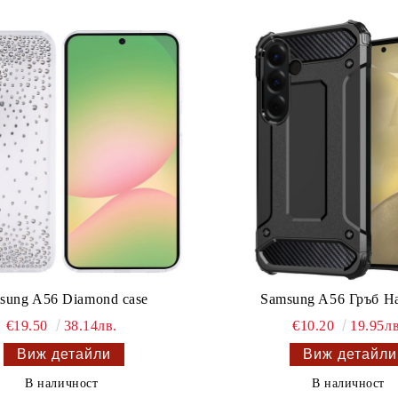
sung A56 Diamond case
Samsung A56 Гръб H
€19.50
38.14лв.
€10.20
19.95лв
Виж детайли
Виж детайли
В наличност
В наличност