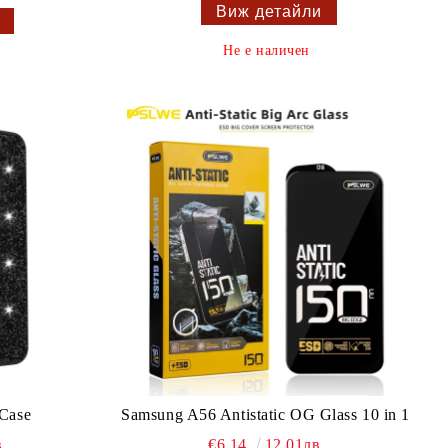
Виж детайли
Не е наличен
 Case
Samsung A56 Antistatic OG Glass 10 in 1
.
€6.14
12.01лв.