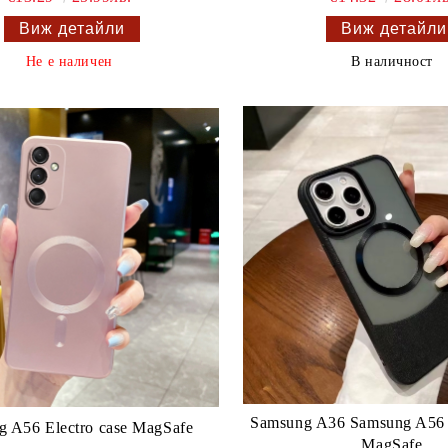
Виж детайли
Виж детайли
Не е наличен
В наличност
Samsung A36 Samsung A56 
 A56 Electro case MagSafe
MagSafe