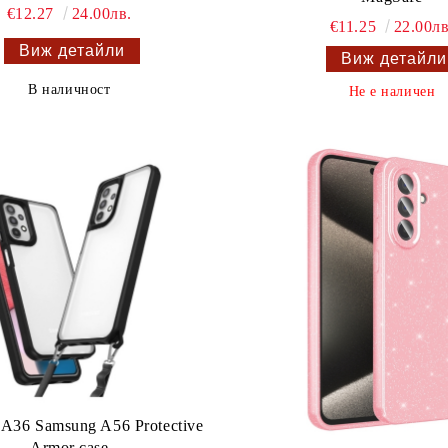
€12.27
24.00лв.
€11.25
22.00лв
Виж детайли
Виж детайли
В наличност
Не е наличен
A36 Samsung A56 Protective
Armor case