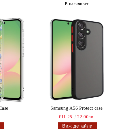
В наличност
Case
Samsung A56 Protect case
.
€11.25
22.00лв.
Виж детайли