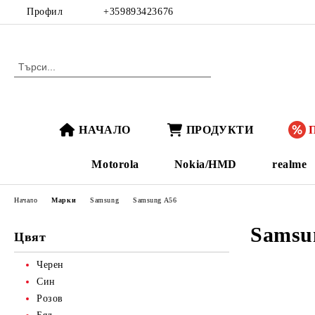
Профил
+359893423676
НАЧАЛО
ПРОДУКТИ
Motorola
Nokia/HMD
realme
Начало
Марки
Samsung
Samsung A56
Samsu
Цвят
Черен
Син
Розов