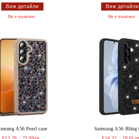
Виж детайли
Виж детайли
Не е наличен
Не е наличен
amsung A56 Pearl case
Samsung A56 Bling
€13.29
25.99лв.
€14.32
28.01лв