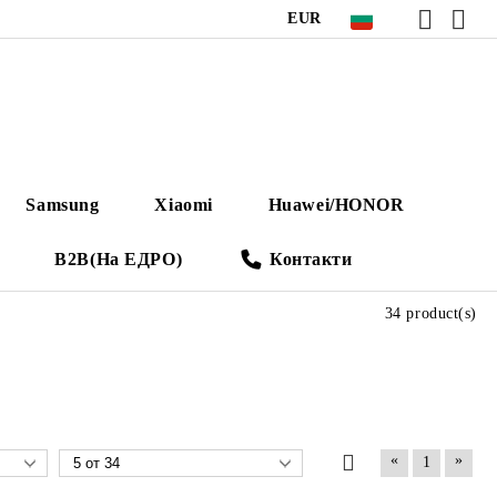
EUR
Samsung
Xiaomi
Huawei/HONOR
B2B(На ЕДРО)
Контакти
34 product(s)
«
»
1