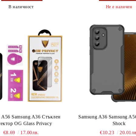
В наличност
Не е наличен
 A56 Samsung A36 Стъклен
Samsung A36 Samsung A56
ектор OG Glass Privacy
Shock
€8.69
17.00лв.
€10.23
20.01лв