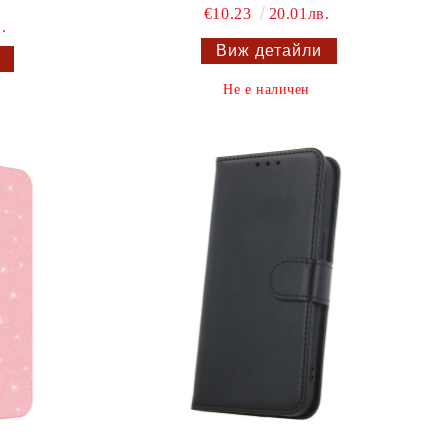
€10.23
20.01лв.
.
Виж детайли
Не е наличен