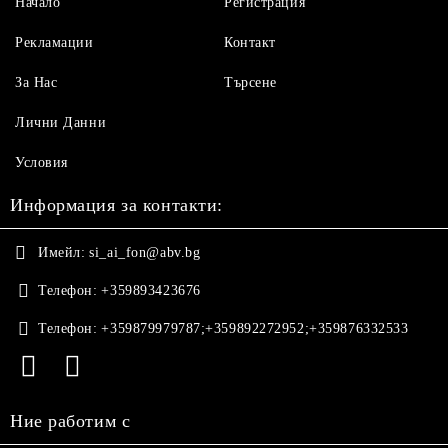
Начало
Регистрация
Рекламации
Контакт
За Нас
Търсене
Лични Данни
Условия
Информация за контакти:
Имейл:
si_ai_fon@abv.bg
Телефон:
+359893423676
Телефон:
+359879979787;+359892272952;+359876332533
Ние работим с