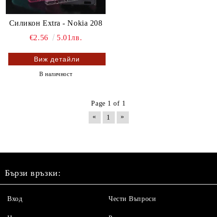
Силикон Extra - Nokia 208
€2.56
5.01лв.
Виж детайли
В наличност
Page 1 of 1
«
»
1
Бързи връзки:
Вход
Чести Въпроси