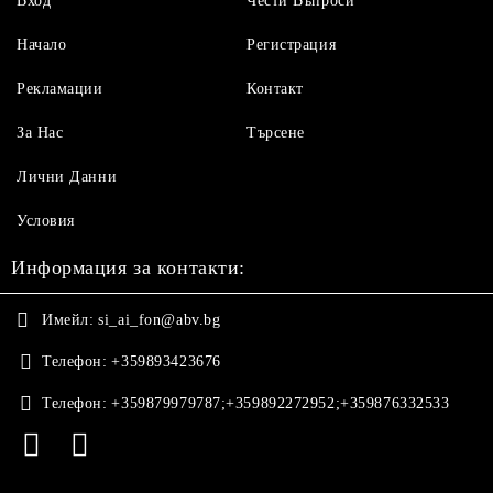
Вход
Чести Въпроси
Начало
Регистрация
Рекламации
Контакт
За Нас
Търсене
Лични Данни
Условия
Информация за контакти:
Имейл:
si_ai_fon@abv.bg
Телефон:
+359893423676
Телефон:
+359879979787;+359892272952;+359876332533