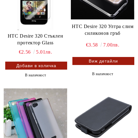
HTC Desire 320 Ултра слим
силиконов гръб
HTC Desire 320 Стъклен
протектор Glass
€3.58
7.00лв.
€2.56
5.01лв.
Виж детайли
В наличност
В наличност