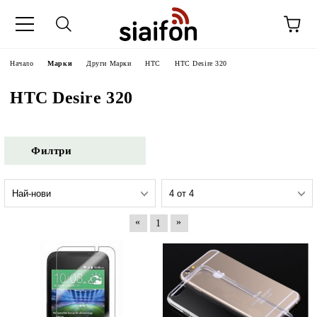
Начало
Марки
Други Марки
HTC
HTC Desire 320
HTC Desire 320
Филтри
«
»
1