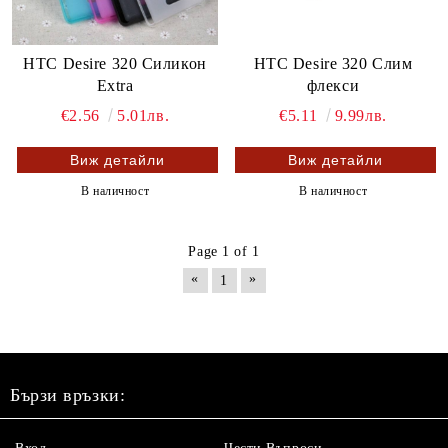
HTC Desire 320 Силикон
HTC Desire 320 Слим
Extra
флекси
€2.56
5.01лв.
€5.11
9.99лв.
Виж детайли
Виж детайли
В наличност
В наличност
Page 1 of 1
«
»
1
Бързи връзки: