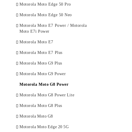
Motorola Moto Edge 50 Pro
Samsung A55
Huawei Nova Y70
Xiaomi Redmi Note 11 Pro Plus
Motorola Moto Edge 50 Neo
Samsung A35
Huawei Nova Y61
Xiaomi Mi 11 Lite
Motorola Moto E7 Power / Motorola
Samsung A25
Huawei P60 Pro
Xiaomi Mi 11
Moto E7i Power
Samsung A15
Huawei P50 Pro
Xiaomi 11T Xiaomi 11T Pro
Motorola Moto E7
Samsung A05
Huawei P40 Pro
Xiaomi Mi 11 Ultra
Motorola Moto E7 Plus
Samsung A05S
Huawei P40 Lite
Xiaomi Mi 11i/Poco F3
Motorola Moto G9 Plus
Samsung A54
Huawei P40 Lite E/Huawei Y7p
Poco X7 Pro
Motorola Moto G9 Power
Samsung A34
Huawei P40
Poco X7 5G
Motorola Moto G8 Power
Samsung A24
Huawei P30 Pro
Poco C65
Motorola Moto G8 Power Lite
Samsung A14
Huawei P30 Lite
Poco C75
Motorola Moto G8 Plus
Samsung A04S/A13 5G
Huawei P30
Poco C71
Motorola Moto G8
Samsung A73
Huawei P20 Pro
Poco X5 Pro
Motorola Moto Edge 20 5G