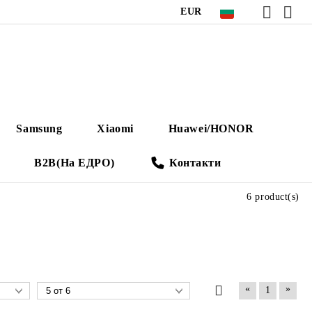
EUR
Samsung
Xiaomi
Huawei/HONOR
B2B(На ЕДРО)
Контакти
6 product(s)
«
»
1