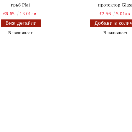
гръб Plai
протектор Glas
€6.65
13.01лв.
€2.56
5.01лв.
Виж детайли
В наличност
В наличност