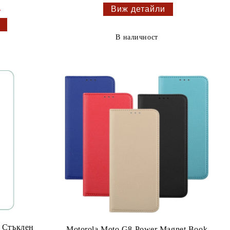
.
Виж детайли
В наличност
r Стъклен
Motorola Moto G8 Power Magnet Book