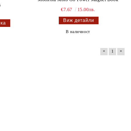
s
€7.67
15.00лв.
Виж детайли
В наличност
«
»
1