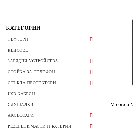
КАТЕГОРИИ
ТЕФТЕРИ
ТЕФТЕРИ ЗА ТАБЛЕТИ
КЕЙСОВЕ
УНИВЕРСАЛНИ КАЛЪФИ
ЗАРЯДНИ УСТРОЙСТВА
ЗАРЯДНИ ЗА ТЕЛЕФОН
СТОЙКА ЗА ТЕЛЕФОН
АВТО ЗАРЯДНИ УСТРОЙСТВА
Стойки за велосипед мотоциклет
СТЪКЛА ПРОТЕКТОРИ
ОРИГИНАЛНИ ЗАРЯДНИ
Стойки за гледане на филми телефон
СТЪКЛЕН ПРОТЕКТОР ЗА
USB КАБЕЛИ
УСТРОЙСТВА
таблет
ТЕЛЕФОН
Motorola 
СЛУШАЛКИ
ВЪНШНА БАТЕРИЯ Wireless charger
Стойка за автомобил
ПРОТЕКТОРИ ЗА КАМЕРИ
АКСЕСОАРИ
ПРОТЕКТОРИ ЗА СМАРТ
ПРЕХОДНИЦИ
РЕЗЕРВНИ ЧАСТИ И БАТЕРИИ
ЧАСОВНИЦИ