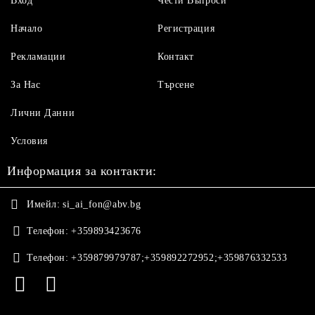
Вход
Чести Въпроси
Начало
Регистрация
Рекламации
Контакт
За Нас
Търсене
Лични Данни
Условия
Информация за контакти:
Имейл:
si_ai_fon@abv.bg
Телефон:
+359893423676
Телефон:
+359879979787;+359892272952;+359876332533