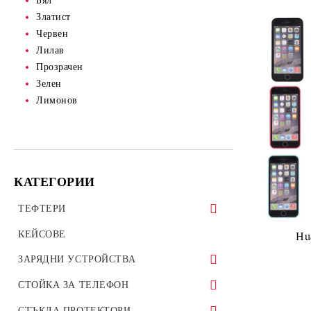
Бял
Златист
Червен
Лилав
Прозрачен
Зелен
Лимонов
КАТЕГОРИИ
ТЕФТЕРИ
ТЕФТЕРИ ЗА ТАБЛЕТИ
КЕЙСОВЕ
Hu
УНИВЕРСАЛНИ КАЛЪФИ
ЗАРЯДНИ УСТРОЙСТВА
ЗАРЯДНИ ЗА ТЕЛЕФОН
СТОЙКА ЗА ТЕЛЕФОН
АВТО ЗАРЯДНИ УСТРОЙСТВА
Стойки за велосипед мотоциклет
СТЪКЛА ПРОТЕКТОРИ