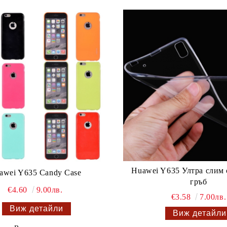
Huawei Y635 Ултра слим
awei Y635 Candy Case
гръб
€4.60
9.00лв.
€3.58
7.00лв.
Виж детайли
Виж детайли