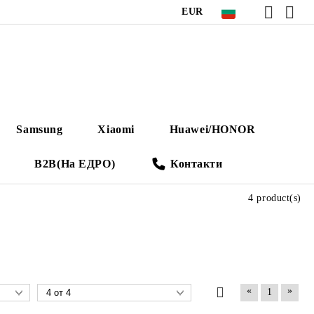
EUR
Samsung
Xiaomi
Huawei/HONOR
B2B(На ЕДРО)
Контакти
4 product(s)
«
»
1