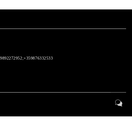
9892272952;+359876332533
Моите лични данни