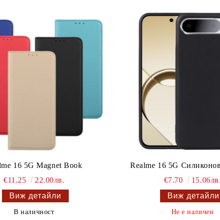
lme 16 5G Magnet Book
Realme 16 5G Силиконов
€11.25
22.00лв.
€7.70
15.06лв
Виж детайли
Виж детайли
В наличност
Не е наличен