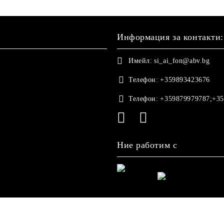
Информация за контакти:
Имейл:
si_ai_fon@abv.bg
Телефон:
+359893423676
Телефон:
+359879979787;+35
Ние работим с
етете нашата политика