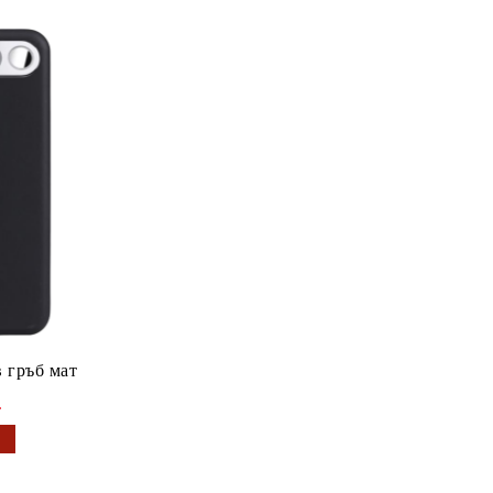
 гръб мат
.