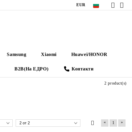
EUR
Samsung
Xiaomi
Huawei/HONOR
B2B(На ЕДРО)
Контакти
2 product(s)
«
»
1