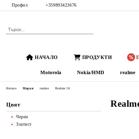
Профил
+359893423676
НАЧАЛО
ПРОДУКТИ
Motorola
Nokia/HMD
realme
Начало
Марки
realme
Realme 16
Realm
Цвят
Черен
Златист