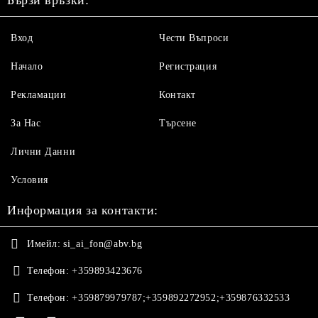
Бързи връзки:
Вход
Чести Въпроси
Начало
Регистрация
Рекламации
Контакт
За Нас
Търсене
Лични Данни
Условия
Информация за контакти:
Имейл:
si_ai_fon@abv.bg
Телефон:
+359893423676
Телефон:
+359879979787;+359892272952;+359876332533