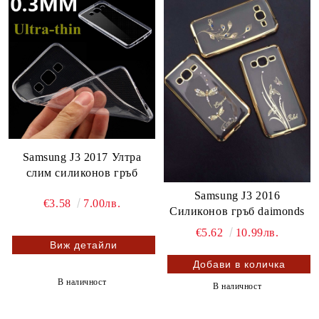
Samsung J3 2017 Ултра
слим силиконов гръб
Samsung J3 2016
€3.58
7.00лв.
Силиконов гръб daimonds
€5.62
10.99лв.
Виж детайли
В наличност
В наличност