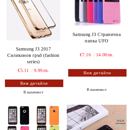
Samsung J3 Странична
папка UFO
Samsung J3 2017
€7.16
14.00лв.
Силиконов гръб (fashion
series)
€5.11
9.99лв.
Виж детайли
Виж детайли
В наличност
В наличност