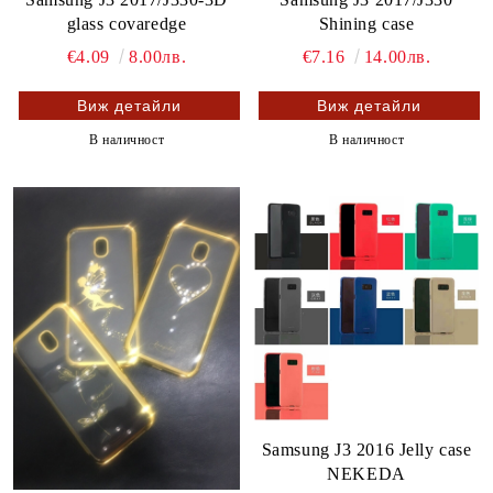
glass covaredge
Shining case
€4.09
8.00лв.
€7.16
14.00лв.
Виж детайли
Виж детайли
В наличност
В наличност
Samsung J3 2016 Jelly case
NEKEDA