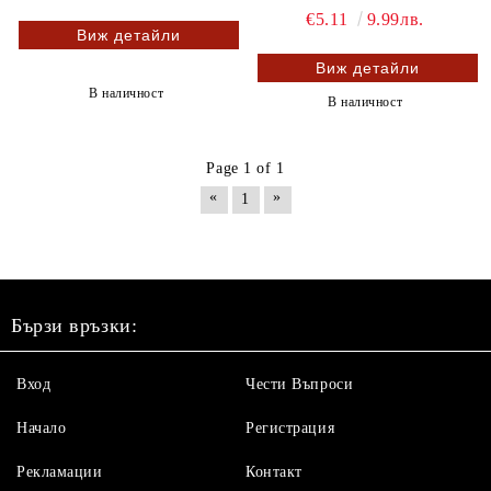
€5.11
9.99лв.
Виж детайли
Виж детайли
В наличност
В наличност
Page 1 of 1
«
»
1
Бързи връзки:
Вход
Чести Въпроси
Начало
Регистрация
Рекламации
Контакт