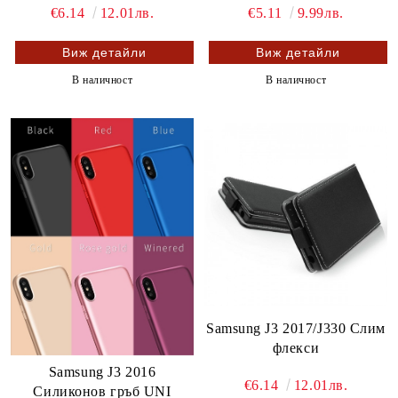
€6.14
12.01лв.
€5.11
9.99лв.
Виж детайли
Виж детайли
В наличност
В наличност
Samsung J3 2017/J330 Слим
флекси
Samsung J3 2016
€6.14
12.01лв.
Силиконов гръб UNI