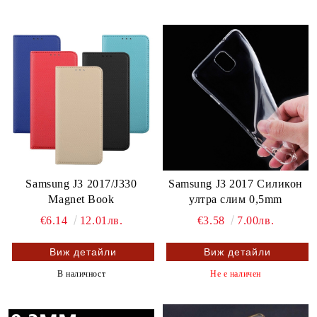
Samsung J3 2017/J330
Samsung J3 2017 Силикон
Magnet Book
ултра слим 0,5mm
€6.14
12.01лв.
€3.58
7.00лв.
Виж детайли
Виж детайли
В наличност
Не е наличен