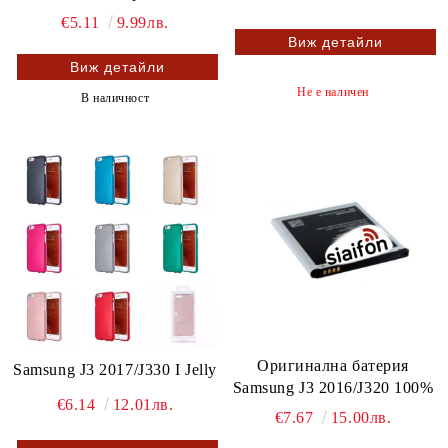
€5.11
9.99лв.
Виж детайли
Виж детайли
Не е наличен
В наличност
Оригинална батерия
Samsung J3 2017/J330 I Jelly
Samsung J3 2016/J320 100%
€6.14
12.01лв.
€7.67
15.00лв.