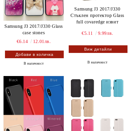
Samsung J3 2017/J330
Стъклен протектор Glass
full covaredge извит
Samsung J3 2017/J330 Glass
case stones
€5.11
9.99лв.
€6.14
12.01лв.
Виж детайли
В наличност
В наличност