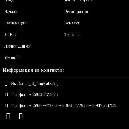
Вход
Чести Въпроси
Начало
Регистрация
Рекламации
Контакт
За Нас
Търсене
Лични Данни
Условия
Информация за контакти:
Имейл:
si_ai_fon@abv.bg
Телефон:
+359893423676
Телефон:
+359879979787;+359892272952;+359876332533