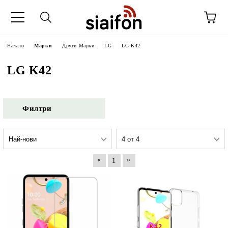
Начало
Марки
Други Марки
LG
LG K42
LG K42
Филтри
«
»
1