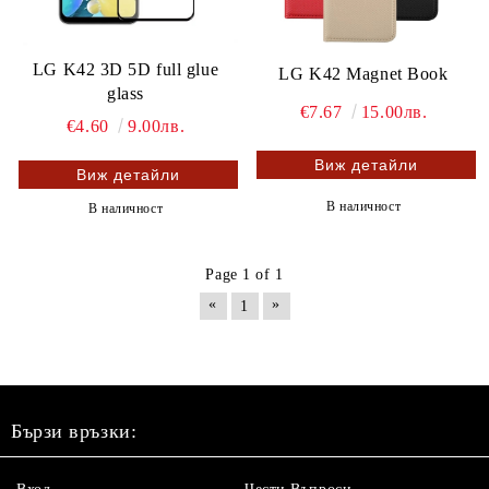
LG K42 3D 5D full glue
LG K42 Magnet Book
glass
€7.67
15.00лв.
€4.60
9.00лв.
Виж детайли
Виж детайли
В наличност
В наличност
Page 1 of 1
«
»
1
Бързи връзки: