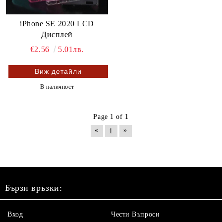
iPhone SE 2020 LCD
Дисплей
€2.56
5.01лв.
Виж детайли
В наличност
Page 1 of 1
«
»
1
Бързи връзки:
Вход
Чести Въпроси