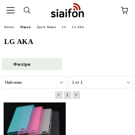
Начало
Марки
Други Марки
LG
LG AKA
LG AKA
Филтри
«
»
1