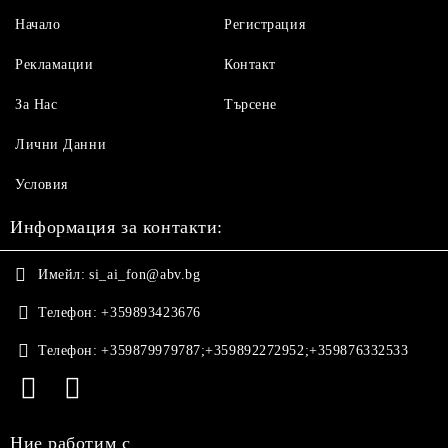
Начало
Регистрация
Рекламации
Контакт
За Нас
Търсене
Лични Данни
Условия
Информация за контакти:
Имейл:
si_ai_fon@abv.bg
Телефон:
+359893423676
Телефон:
+359879979787;+359892272952;+359876332533
Ние работим с