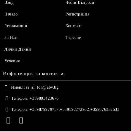
Вход
Чести Въпроси
Начало
Регистрация
Рекламации
Контакт
За Нас
Търсене
Лични Данни
Условия
Информация за контакти:
Имейл:
si_ai_fon@abv.bg
Телефон:
+359893423676
Телефон:
+359879979787;+359892272952;+359876332533