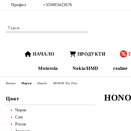
Профил
+359893423676
НАЧАЛО
ПРОДУКТИ
Motorola
Nokia/HMD
realme
Начало
Марки
Huawei
HONOR X5c Plus
HONOR
Цвят
Черен
Син
Розов