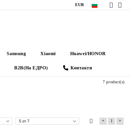
EUR
Samsung
Xiaomi
Huawei/HONOR
B2B(На ЕДРО)
Контакти
7 product(s)
«
»
1