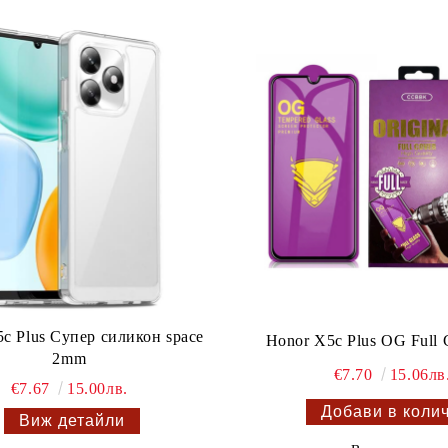
c Plus Супер силикон space
Honor X5c Plus OG Full 
2mm
€7.70
15.06лв
€7.67
15.00лв.
Виж детайли