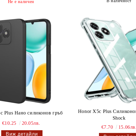
В наличност
Не е наличен
Honor X5c Plus Силиконов
c Plus Нано силиконов гръб
Shock
€10.25
20.05лв.
€7.70
15.06лв
Виж детайли