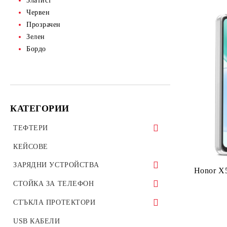
Златист
Червен
Прозрачен
Зелен
Бордо
КАТЕГОРИИ
ТЕФТЕРИ
ТЕФТЕРИ ЗА ТАБЛЕТИ
КЕЙСОВЕ
УНИВЕРСАЛНИ КАЛЪФИ
ЗАРЯДНИ УСТРОЙСТВА
Honor X5
ЗАРЯДНИ ЗА ТЕЛЕФОН
СТОЙКА ЗА ТЕЛЕФОН
АВТО ЗАРЯДНИ УСТРОЙСТВА
Стойки за велосипед мотоциклет
СТЪКЛА ПРОТЕКТОРИ
ОРИГИНАЛНИ ЗАРЯДНИ
Стойки за гледане на филми телефон
СТЪКЛЕН ПРОТЕКТОР ЗА
USB КАБЕЛИ