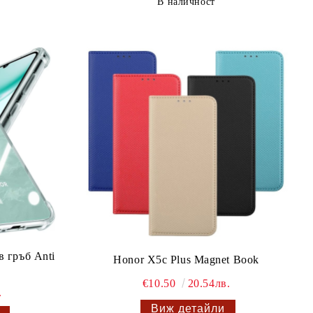
В наличност
 гръб Anti
Honor X5c Plus Magnet Book
€10.50
20.54лв.
.
Виж детайли