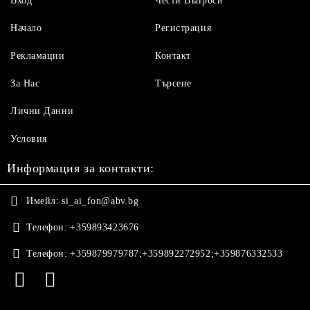
Вход
Чести Въпроси
Начало
Регистрация
Рекламации
Контакт
За Нас
Търсене
Лични Данни
Условия
Информация за контакти:
Имейл:
si_ai_fon@abv.bg
Телефон:
+359893423676
Телефон:
+359879979787;+359892272952;+359876332533