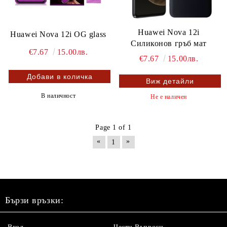
Huawei Nova 12i
Huawei Nova 12i OG glass
Силиконов гръб мат
€7.67
15.00лв.
€7.67
15.00лв.
Виж детайли
В наличност
Не е наличен
Page 1 of 1
«
»
1
Бързи връзки: