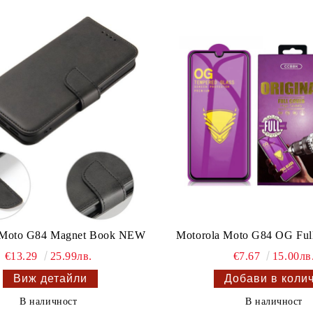
 Moto G84 Magnet Book NEW
Motorola Moto G84 OG Full
€13.29
25.99лв.
€7.67
15.00лв
Виж детайли
В наличност
В наличност