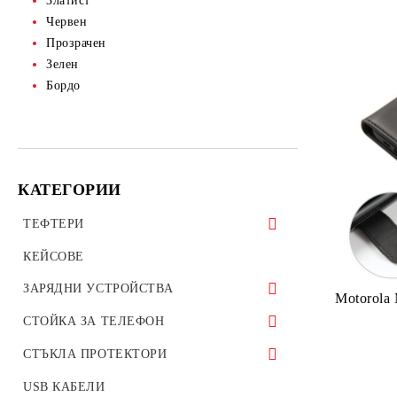
Златист
Червен
Прозрачен
Зелен
Бордо
КАТЕГОРИИ
ТЕФТЕРИ
ТЕФТЕРИ ЗА ТАБЛЕТИ
КЕЙСОВЕ
УНИВЕРСАЛНИ КАЛЪФИ
ЗАРЯДНИ УСТРОЙСТВА
Motorola
ЗАРЯДНИ ЗА ТЕЛЕФОН
СТОЙКА ЗА ТЕЛЕФОН
АВТО ЗАРЯДНИ УСТРОЙСТВА
Стойки за велосипед мотоциклет
СТЪКЛА ПРОТЕКТОРИ
ОРИГИНАЛНИ ЗАРЯДНИ
Стойки за гледане на филми телефон
СТЪКЛЕН ПРОТЕКТОР ЗА
USB КАБЕЛИ