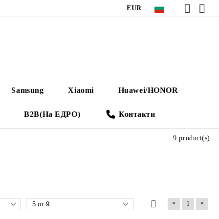
EUR
Samsung
Xiaomi
Huawei/HONOR
B2B(На ЕДРО)
Контакти
9 product(s)
«
»
1