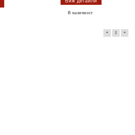
Виж детайли
В наличност
«
»
1