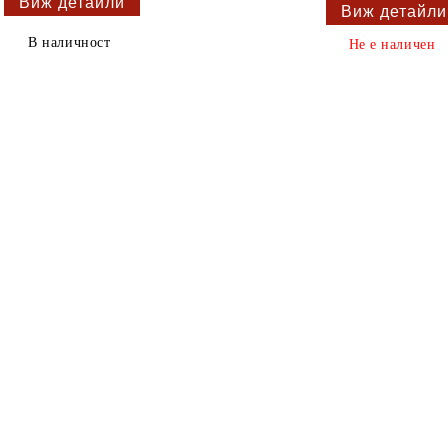
Виж детайли
Виж детайли
В наличност
Не е наличен