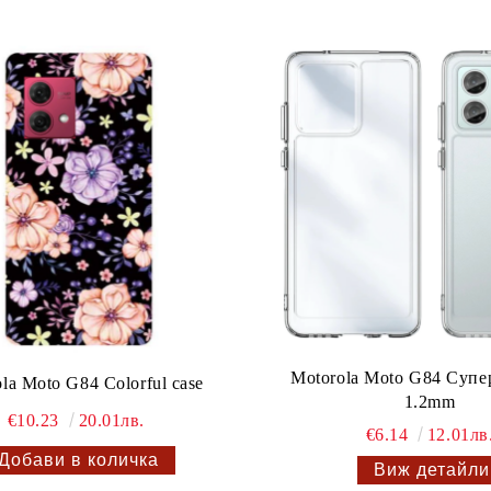
Motorola Moto G84 Супе
la Moto G84 Colorful case
1.2mm
€10.23
20.01лв.
€6.14
12.01лв
Виж детайли