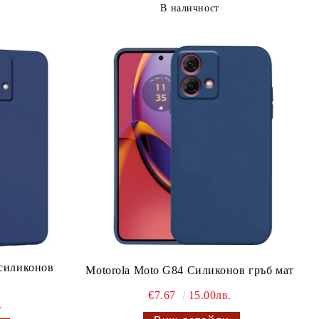
В наличност
 силиконов
Motorola Moto G84 Силиконов гръб мат
€7.67
15.00лв.
.