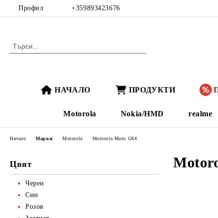
Профил
+359893423676
НАЧАЛО
ПРОДУКТИ
Motorola
Nokia/HMD
realme
Начало
Марки
Motorola
Motorola Moto G84
Motor
Цвят
Черен
Син
Розов