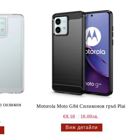
р силикон
Motorola Moto G84 Силиконов гръб Plai
€8.18
16.00лв.
.
Виж детайли