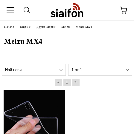
Начало
Марки
Други Марки
Meizu
Meizu MX4
Meizu MX4
«
»
1