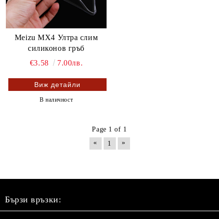
Meizu MX4 Ултра слим
силиконов гръб
€3.58
7.00лв.
Виж детайли
В наличност
Page 1 of 1
«
»
1
Бързи връзки: