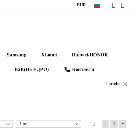
EUR
Samsung
Xiaomi
Huawei/HONOR
B2B(На ЕДРО)
Контакти
1 product(s)
«
»
1