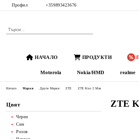
Профил
+359893423676
НАЧАЛО
ПРОДУКТИ
Motorola
Nokia/HMD
realme
Начало
Марки
Други Марки
ZTE
ZTE Kiss 2 Max
ZTE K
Цвят
Черен
Син
Розов