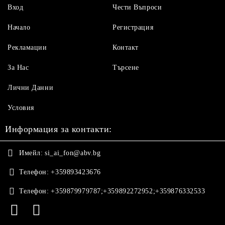
Вход
Чести Въпроси
Начало
Регистрация
Рекламации
Контакт
За Нас
Търсене
Лични Данни
Условия
Информация за контакти:
Имейл:
si_ai_fon@abv.bg
Телефон:
+359893423676
Телефон:
+359879979787;+359892272952;+359876332533