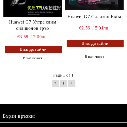
Huawei G7 Силикон Extra
Huawei G7 Ултра слим
€2.56
5.01лв.
силиконов гръб
€3.58
7.00лв.
Виж детайли
Виж детайли
В наличност
В наличност
Page 1 of 1
«
»
1
Бързи връзки: