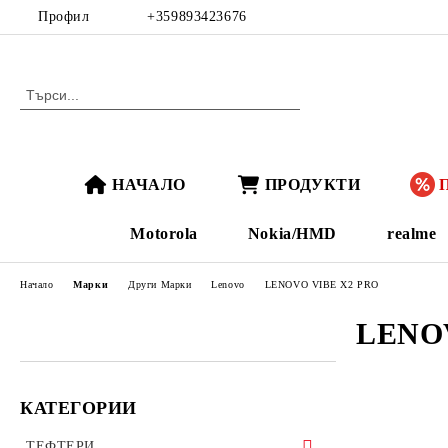
Профил
+359893423676
НАЧАЛО
ПРОДУКТИ
Motorola
Nokia/HMD
realme
Начало
Марки
Други Марки
Lenovo
LENOVO VIBE X2 PRO
LENO
КАТЕГОРИИ
ТЕФТЕРИ