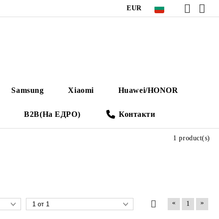
EUR
Samsung
Xiaomi
Huawei/HONOR
B2B(На ЕДРО)
Контакти
1 product(s)
«
»
1