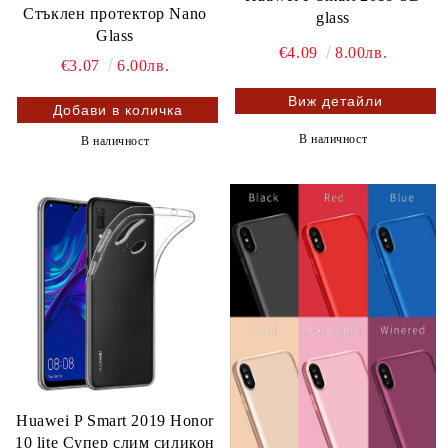
Стъклен протектор Nano
glass
Glass
€4.09
8.00лв.
€3.07
6.00лв.
Виж детайли
В наличност
В наличност
Huawei P Smart 2019 Honor
10 lite Супер слим силикон