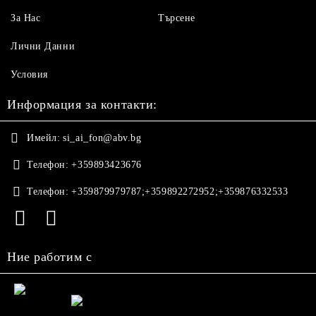
За Нас
Търсене
Лични Данни
Условия
Информация за контакти:
Имейл:
si_ai_fon@abv.bg
Телефон:
+359893423676
Телефон:
+359879979787;+359892272952;+359876332533
Ние работим с