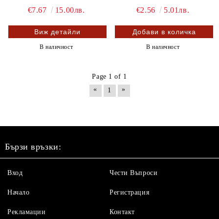
€7.67
15.00лв.
€2.56
5.01лв.
Виж детайли
В наличност
В наличност
Page 1 of 1
«
»
1
Бързи връзки:
Вход
Чести Въпроси
Начало
Регистрация
Рекламации
Контакт