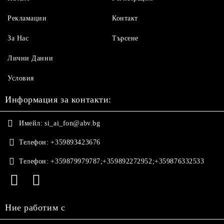
Рекламации
Контакт
За Нас
Търсене
Лични Данни
Условия
Информация за контакти:
Имейл:
si_ai_fon@abv.bg
Телефон:
+359893423676
Телефон:
+359879979787;+359892272952;+359876332533
Ние работим с