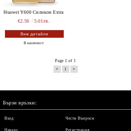
Huawei Y600 Силикон Extra
€2.56
5.01лв.
Виж детайли
В наличност
Page 1 of 1
«
»
1
Бързи връзки:
Вход
Чести Въпроси
Начало
Регистрация