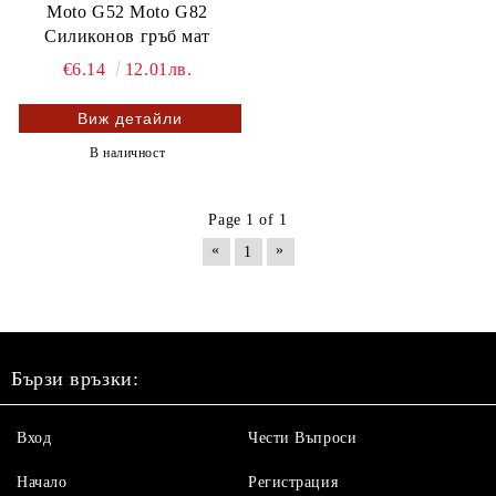
Moto G52 Moto G82
Силиконов гръб мат
€6.14
12.01лв.
Виж детайли
В наличност
Page 1 of 1
«
»
1
Бързи връзки:
Вход
Чести Въпроси
Начало
Регистрация