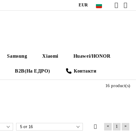
EUR
Samsung
Xiaomi
Huawei/HONOR
B2B(На ЕДРО)
Контакти
16 product(s)
«
»
1