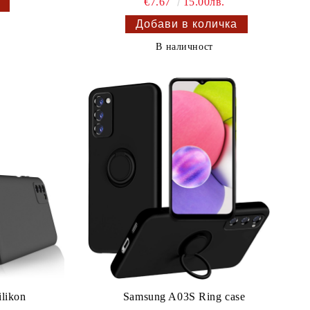
€7.67
15.00лв.
В наличност
ilikon
Samsung A03S Ring case