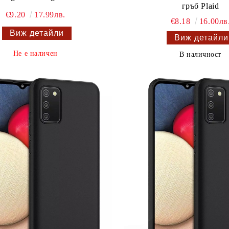
гръб Plaid
€9.20
17.99лв.
€8.18
16.00лв
Виж детайли
Виж детайли
Не е наличен
В наличност