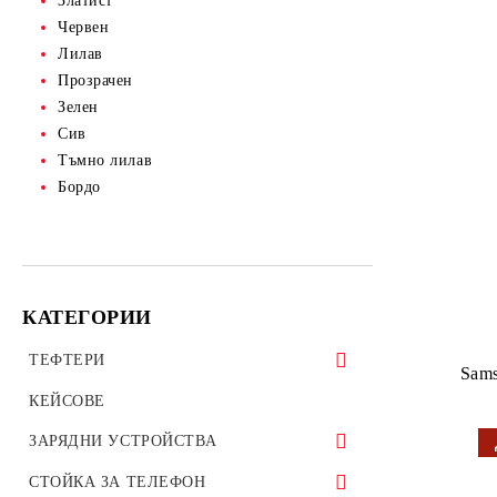
Златист
Червен
Лилав
Прозрачен
Зелен
Сив
Тъмно лилав
Бордо
КАТЕГОРИИ
ТЕФТЕРИ
Sams
ТЕФТЕРИ ЗА ТАБЛЕТИ
КЕЙСОВЕ
УНИВЕРСАЛНИ КАЛЪФИ
ЗАРЯДНИ УСТРОЙСТВА
ЗАРЯДНИ ЗА ТЕЛЕФОН
СТОЙКА ЗА ТЕЛЕФОН