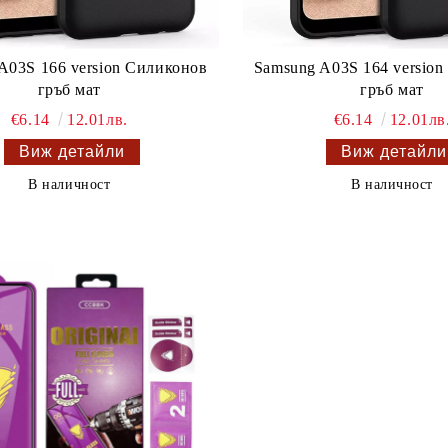
A03S 166 version Силиконов
Samsung A03S 164 versio
гръб мат
гръб мат
€6.14
12.01лв.
€6.14
12.01лв
Виж детайли
Виж детайли
В наличност
В наличност