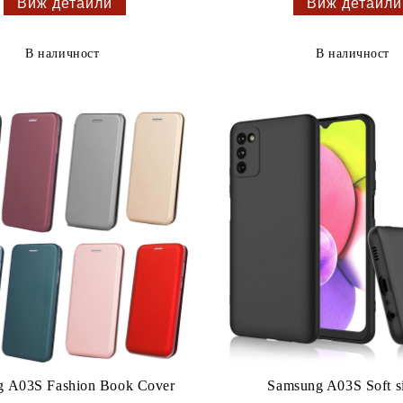
Виж детайли
Виж детайли
В наличност
В наличност
g A03S Fashion Book Cover
Samsung A03S Soft s