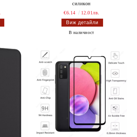
силикон
.
€6.14
12.01лв.
Виж детайли
В наличност