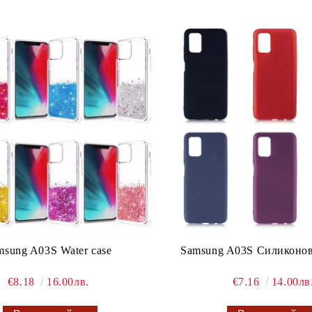
msung A03S Water case
Samsung A03S Силиконов
€8.18
16.00лв.
€7.16
14.00лв