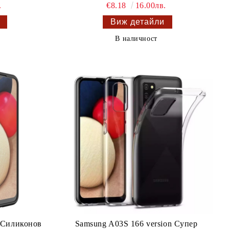
.
€8.18
16.00лв.
Виж детайли
В наличност
n Силиконов
Samsung A03S 166 version Супер