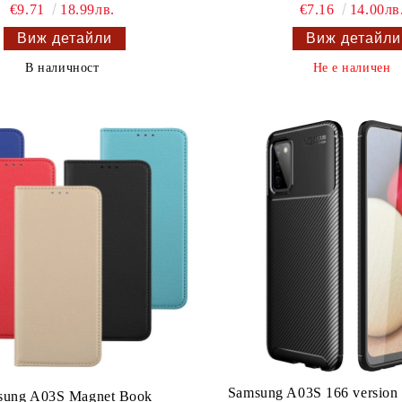
€9.71
18.99лв.
€7.16
14.00лв
Виж детайли
Виж детайли
В наличност
Не е наличен
Samsung A03S 166 versio
sung A03S Magnet Book