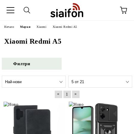
Начало
Марки
Xiaomi
Xiaomi Redmi A5
Xiaomi Redmi A5
Филтри
«
»
1