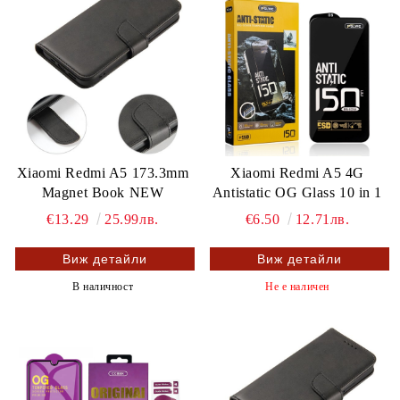
Xiaomi Redmi A5 173.3mm
Xiaomi Redmi A5 4G
Magnet Book NEW
Antistatic OG Glass 10 in 1
€13.29
25.99лв.
€6.50
12.71лв.
Виж детайли
Виж детайли
В наличност
Не е наличен