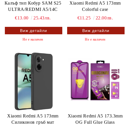
Калъф тип Кобур SAM S25
Xiaomi Redmi A5 173mm
ULTRA/REDMI A5/14C
Colorful case
€13.00
25.43лв.
€11.25
22.00лв.
Виж детайли
Виж детайли
Не е наличен
Не е наличен
Xiaomi Redmi A5 173mm
Xiaomi Redmi A5 173.3mm
Силиконов гръб мат
OG Full Glue Glass