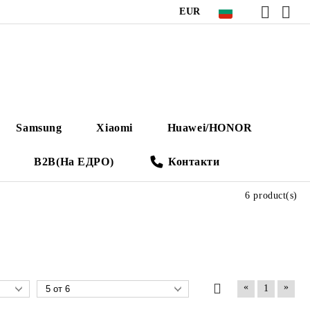
EUR
Samsung
Xiaomi
Huawei/HONOR
B2B(На ЕДРО)
Контакти
6 product(s)
«
»
1