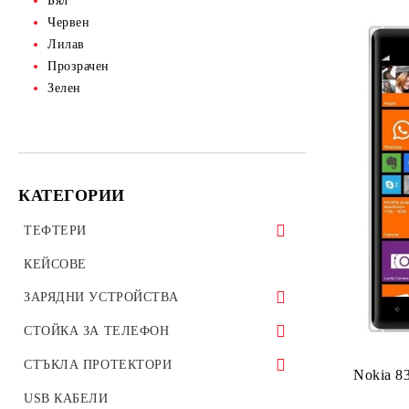
Бял
Червен
Лилав
Прозрачен
Зелен
КАТЕГОРИИ
ТЕФТЕРИ
ТЕФТЕРИ ЗА ТАБЛЕТИ
КЕЙСОВЕ
УНИВЕРСАЛНИ КАЛЪФИ
ЗАРЯДНИ УСТРОЙСТВА
ЗАРЯДНИ ЗА ТЕЛЕФОН
СТОЙКА ЗА ТЕЛЕФОН
АВТО ЗАРЯДНИ УСТРОЙСТВА
Стойки за велосипед мотоциклет
СТЪКЛА ПРОТЕКТОРИ
Nokia 8
ОРИГИНАЛНИ ЗАРЯДНИ
Стойки за гледане на филми телефон
СТЪКЛЕН ПРОТЕКТОР ЗА
USB КАБЕЛИ