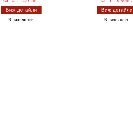
€6.14
12.01лв.
€5.11
9.99лв.
Виж детайли
Виж детайли
В наличност
В наличност