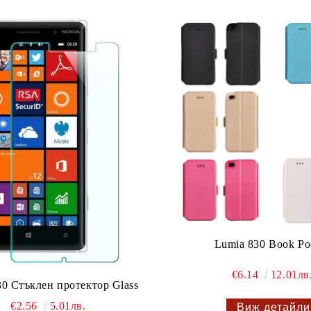
Lumia 830 Book Po
€6.14
12.01лв
30 Стъклен протектор Glass
€2.56
5.01лв.
Виж детайли