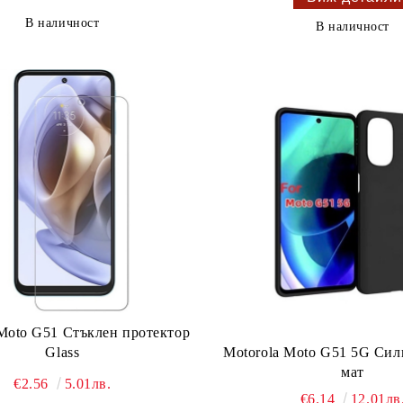
В наличност
В наличност
 Moto G51 Стъклен протектор
Glass
Motorola Moto G51 5G Сил
мат
€2.56
5.01лв.
€6.14
12.01лв