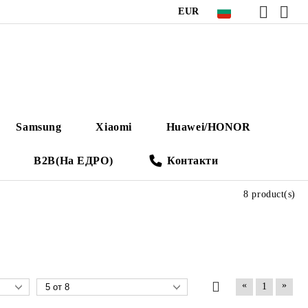
EUR
Samsung
Xiaomi
Huawei/HONOR
B2B(На ЕДРО)
Контакти
8 product(s)
«
»
1