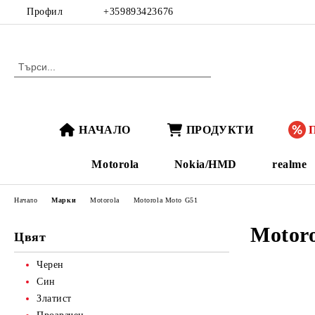
Профил
+359893423676
НАЧАЛО
ПРОДУКТИ
Motorola
Nokia/HMD
realme
Начало
Марки
Motorola
Motorola Moto G51
Motor
Цвят
Черен
Син
Златист