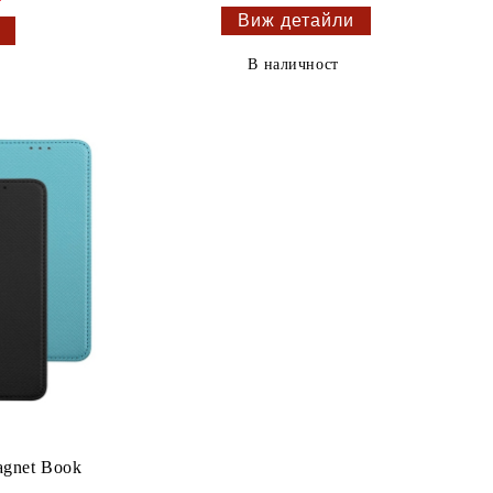
Виж детайли
В наличност
agnet Book