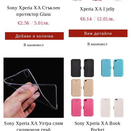
Sony Xperia XA Стъклен
Xperia XA I jelly
протектор Glass
€6.14
12.01лв.
€2.56
5.01лв.
Виж детайли
В наличност
В наличност
Sony Xperia XA Ултра слим
Sony Xperia XA Book
силиконов гръб
Pocket