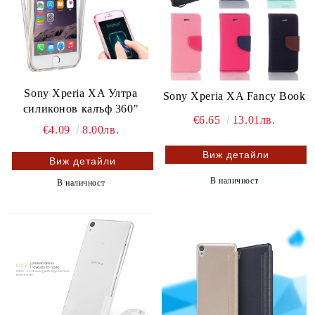
Sony Xperia XA Ултра
Sony Xperia XA Fancy Book
силиконов калъф 360"
€6.65
13.01лв.
€4.09
8.00лв.
Виж детайли
Виж детайли
В наличност
В наличност