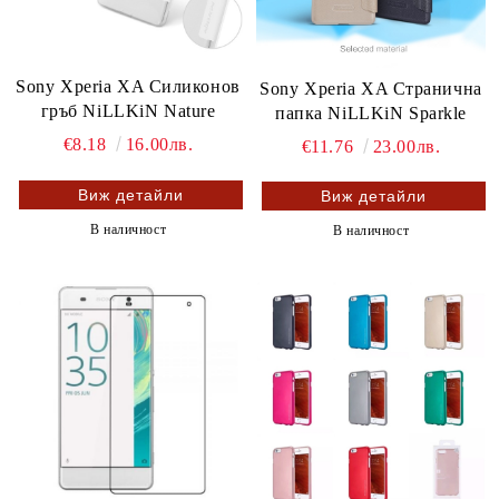
Sony Xperia XA Силиконов
Sony Xperia XA Странична
гръб NiLLKiN Nature
папка NiLLKiN Sparkle
€8.18
16.00лв.
€11.76
23.00лв.
Виж детайли
Виж детайли
В наличност
В наличност