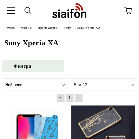
Начало
Марки
Други Марки
Sony
Sony Xperia XA
Sony Xperia XA
Филтри
«
»
1