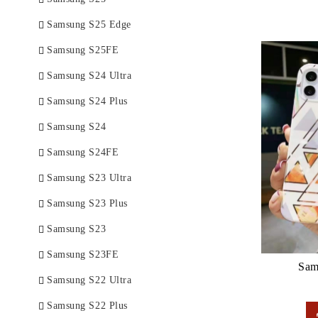
Стъкла за камера
задни стъкла за корпус
батерии
дисплеи
Alcatel
ПИСАЛКИ
Samsung S25 Edge
Стъкла за камера
батерии
дисплеи
HTC
Samsung S25FE
батерии
букси,блок зареждане
Lenovo
Samsung S24 Ultra
Стъкла за камера
батерии
ЛЕПИЛО ЗА ТЪЧ ДИСПЛЕЙ
Samsung S24 Plus
Realme
Samsung S24
дисплеи
Samsung S24FE
Стъкла за камера
Samsung S23 Ultra
букси,блок зареждане
Samsung S23 Plus
Samsung S23
Samsung S23FE
Sam
Samsung S22 Ultra
Samsung S22 Plus