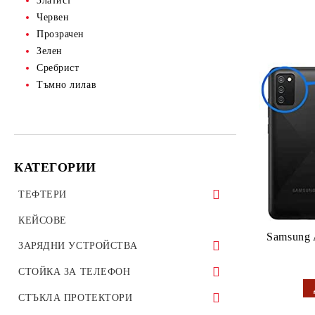
Златист
Червен
Прозрачен
Зелен
Сребрист
Тъмно лилав
КАТЕГОРИИ
ТЕФТЕРИ
ТЕФТЕРИ ЗА ТАБЛЕТИ
КЕЙСОВЕ
Samsung 
УНИВЕРСАЛНИ КАЛЪФИ
ЗАРЯДНИ УСТРОЙСТВА
ЗАРЯДНИ ЗА ТЕЛЕФОН
СТОЙКА ЗА ТЕЛЕФОН
АВТО ЗАРЯДНИ УСТРОЙСТВА
Стойки за велосипед мотоциклет
СТЪКЛА ПРОТЕКТОРИ