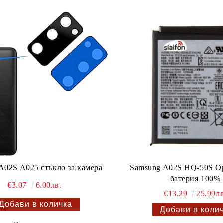
Samsung A02S HQ-50S О
A02S A025 стъкло за камера
батерия 100%
€3.07
6.00лв.
€13.29
25.99лв