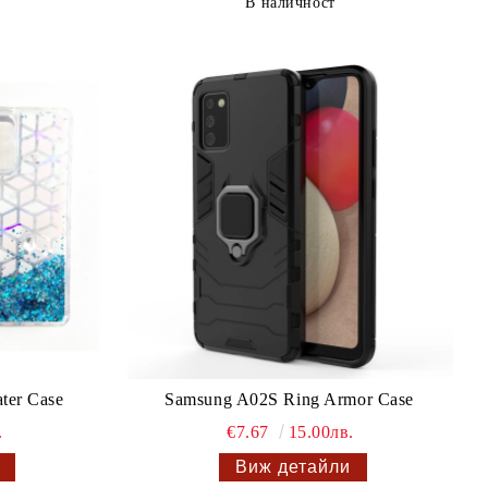
В наличност
ter Case
Samsung A02S Ring Armor Case
.
€7.67
15.00лв.
Виж детайли