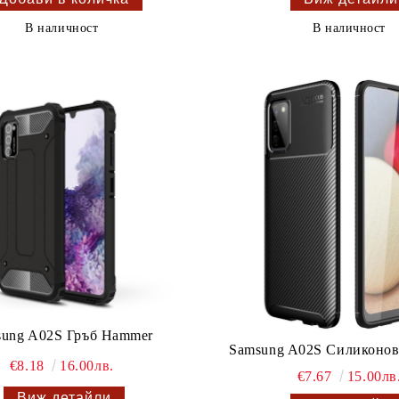
В наличност
В наличност
sung A02S Гръб Hammer
Samsung A02S Силиконов 
€8.18
16.00лв.
€7.67
15.00лв
Виж детайли