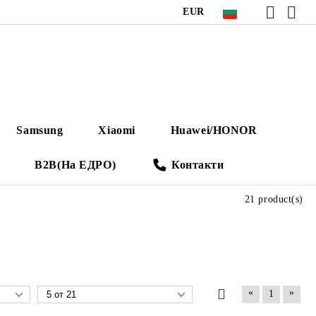
EUR
Samsung
Xiaomi
Huawei/HONOR
B2B(На ЕДРО)
Контакти
21 product(s)
«
»
1