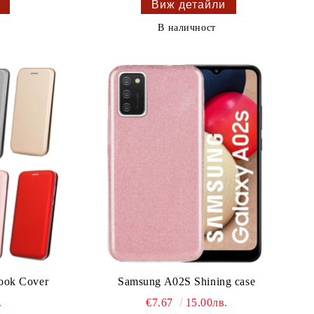
Виж детайли
В наличност
ook Cover
Samsung A02S Shining case
.
€7.67
15.00лв.