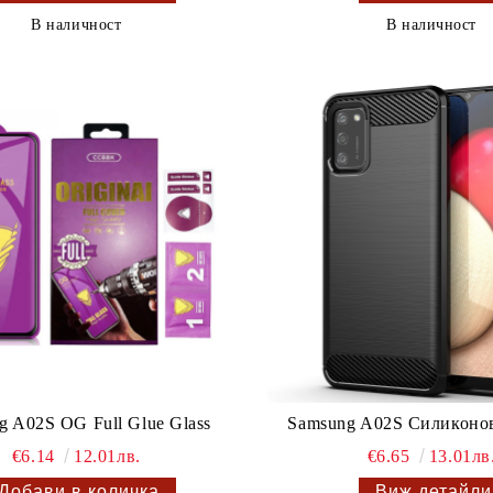
В наличност
В наличност
g A02S OG Full Glue Glass
Samsung A02S Силиконов
€6.14
12.01лв.
€6.65
13.01лв
Виж детайли