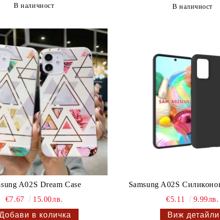
В наличност
В наличност
sung A02S Dream Case
Samsung A02S Силиконов
€7.67
15.00лв.
€5.11
9.99лв.
Виж детайли