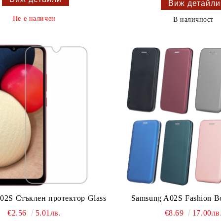
Виж детайли
Не е наличен
В наличност
02S Стъклен протектор Glass
Samsung A02S Fashion B
€2.56
5.01лв.
€8.69
17.00лв