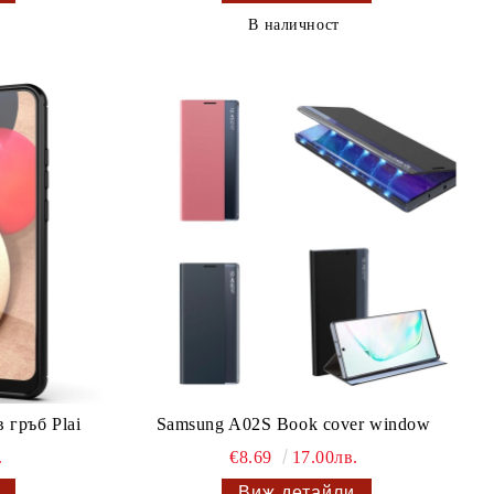
В наличност
 гръб Plai
Samsung A02S Book cover window
.
€8.69
17.00лв.
Виж детайли