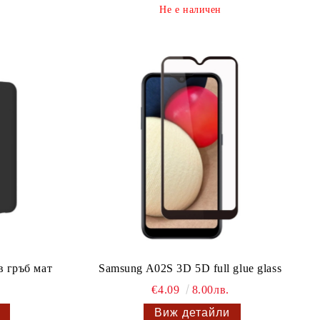
Не е наличен
 гръб мат
Samsung A02S 3D 5D full glue glass
€4.09
8.00лв.
Виж детайли