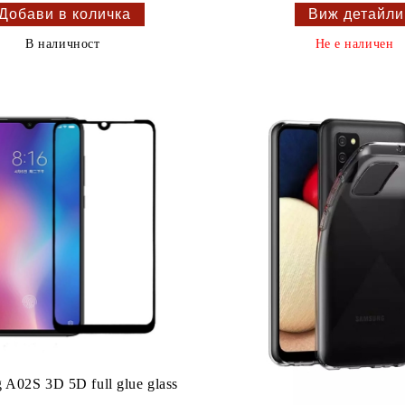
Виж детайли
В наличност
Не е наличен
 A02S 3D 5D full glue glass