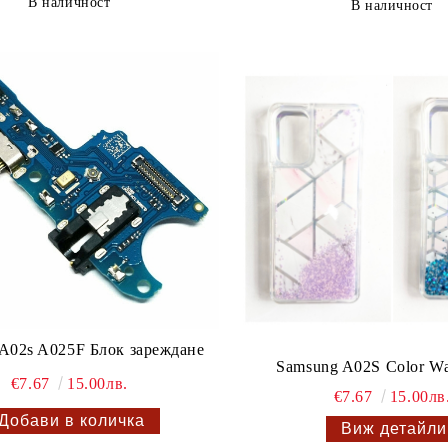
В наличност
В наличност
A02s A025F Блок зареждане
Samsung A02S Color Wa
€7.67
15.00лв.
€7.67
15.00лв
Виж детайли