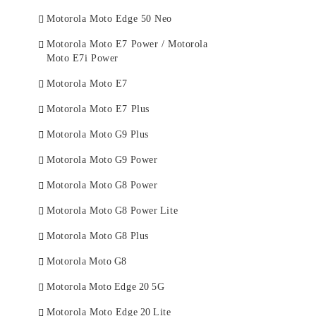
Samsung A55
Huawei Nova Y70
Xiaomi Redmi Note 11 Pro Plus
Motorola Moto Edge 50 Neo
Samsung A35
Huawei Nova Y61
Xiaomi Mi 11 Lite
Motorola Moto E7 Power / Motorola
Samsung A25
Huawei P60 Pro
Xiaomi Mi 11
Moto E7i Power
Samsung A15
Huawei P50 Pro
Xiaomi 11T Xiaomi 11T Pro
Motorola Moto E7
Samsung A05
Huawei P40 Pro
Xiaomi Mi 11 Ultra
Motorola Moto E7 Plus
Samsung A05S
Huawei P40 Lite
Xiaomi Mi 11i/Poco F3
Motorola Moto G9 Plus
Samsung A54
Huawei P40 Lite E/Huawei Y7p
Poco X7 Pro
Motorola Moto G9 Power
Samsung A34
Huawei P40
Poco X7 5G
Motorola Moto G8 Power
Samsung A24
Huawei P30 Pro
Poco C65
Motorola Moto G8 Power Lite
Samsung A14
Huawei P30 Lite
Poco C75
Motorola Moto G8 Plus
Samsung A04S/A13 5G
Huawei P30
Poco C71
Motorola Moto G8
Samsung A73
Huawei P20 Pro
Poco X5 Pro
Motorola Moto Edge 20 5G
Samsung A53
Huawei P20 Lite
Poco X5
Motorola Moto Edge 20 Lite