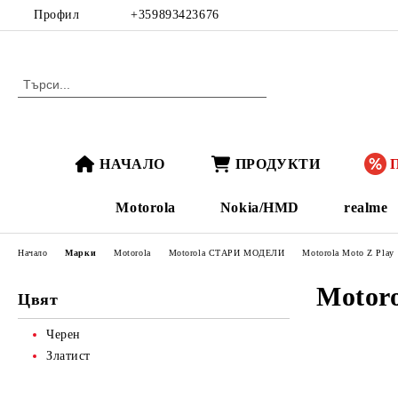
Профил
+359893423676
НАЧАЛО
ПРОДУКТИ
Motorola
Nokia/HMD
realme
Начало
Марки
Motorola
Motorola СТАРИ МОДЕЛИ
Motorola Moto Z Play
Motoro
Цвят
Черен
Златист