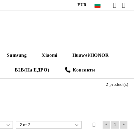
EUR
Samsung
Xiaomi
Huawei/HONOR
B2B(На ЕДРО)
Контакти
2 product(s)
«
»
1