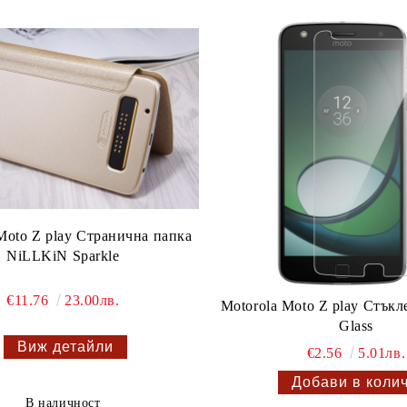
Moto Z play Странична папка
NiLLKiN Sparkle
€11.76
23.00лв.
Motorola Moto Z play Стъкл
Glass
Виж детайли
€2.56
5.01лв.
В наличност