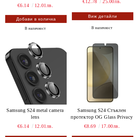
€12.78
25.00лв.
€6.14
12.01лв.
Виж детайли
В наличност
В наличност
Samsung S24 metal camera
Samsung S24 Стъклен
lens
протектор OG Glass Privacy
€6.14
12.01лв.
€8.69
17.00лв.