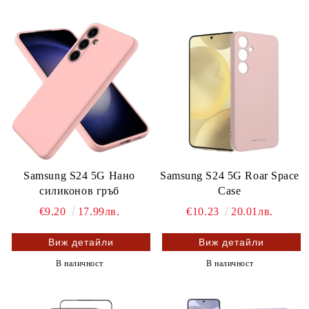
Samsung S24 5G Нано
Samsung S24 5G Roar Space
силиконов гръб
Case
€9.20
17.99лв.
€10.23
20.01лв.
Виж детайли
Виж детайли
В наличност
В наличност