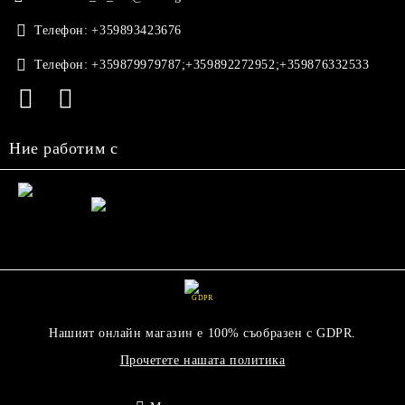
Телефон:
+359893423676
Телефон:
+359879979787;+359892272952;+359876332533
Ние работим с
GDPR
Нашият онлайн магазин е 100% съобразен с GDPR.
Прочетете нашата политика