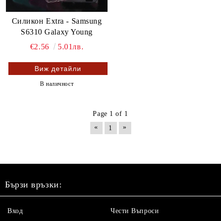
Силикон Extra - Samsung
S6310 Galaxy Young
€2.56
5.01лв.
Виж детайли
В наличност
Page 1 of 1
«
»
1
Бързи връзки:
Вход
Чести Въпроси