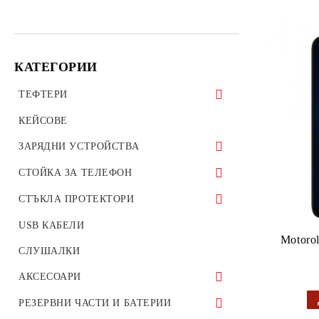
КАТЕГОРИИ
ТЕФТЕРИ
ТЕФТЕРИ ЗА ТАБЛЕТИ
КЕЙСОВЕ
УНИВЕРСАЛНИ КАЛЪФИ
ЗАРЯДНИ УСТРОЙСТВА
ЗАРЯДНИ ЗА ТЕЛЕФОН
СТОЙКА ЗА ТЕЛЕФОН
АВТО ЗАРЯДНИ УСТРОЙСТВА
Стойки за велосипед мотоциклет
СТЪКЛА ПРОТЕКТОРИ
ОРИГИНАЛНИ ЗАРЯДНИ
Стойки за гледане на филми телефон
СТЪКЛЕН ПРОТЕКТОР ЗА
USB КАБЕЛИ
УСТРОЙСТВА
таблет
Motorol
ТЕЛЕФОН
СЛУШАЛКИ
ВЪНШНА БАТЕРИЯ Wireless charger
Стойка за автомобил
ПРОТЕКТОРИ ЗА КАМЕРИ
АКСЕСОАРИ
ПРОТЕКТОРИ ЗА СМАРТ
ПРЕХОДНИЦИ
РЕЗЕРВНИ ЧАСТИ И БАТЕРИИ
ЧАСОВНИЦИ