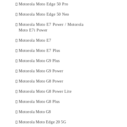
Motorola Moto Edge 50 Pro
Samsung A55
Huawei Nova Y70
Xiaomi Redmi Note 11 Pro Plus
Motorola Moto Edge 50 Neo
Samsung A35
Huawei Nova Y61
Xiaomi Mi 11 Lite
Motorola Moto E7 Power / Motorola
Samsung A25
Huawei P60 Pro
Xiaomi Mi 11
Moto E7i Power
Samsung A15
Huawei P50 Pro
Xiaomi 11T Xiaomi 11T Pro
Motorola Moto E7
Samsung A05
Huawei P40 Pro
Xiaomi Mi 11 Ultra
Motorola Moto E7 Plus
Samsung A05S
Huawei P40 Lite
Xiaomi Mi 11i/Poco F3
Motorola Moto G9 Plus
Samsung A54
Huawei P40 Lite E/Huawei Y7p
Poco X7 Pro
Motorola Moto G9 Power
Samsung A34
Huawei P40
Poco X7 5G
Motorola Moto G8 Power
Samsung A24
Huawei P30 Pro
Poco C65
Motorola Moto G8 Power Lite
Samsung A14
Huawei P30 Lite
Poco C75
Motorola Moto G8 Plus
Samsung A04S/A13 5G
Huawei P30
Poco C71
Motorola Moto G8
Samsung A73
Huawei P20 Pro
Poco X5 Pro
Motorola Moto Edge 20 5G