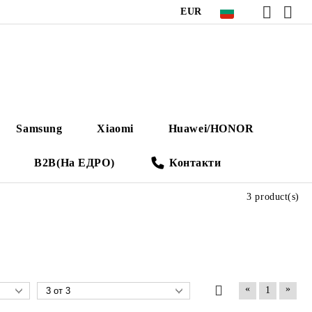
EUR
Samsung
Xiaomi
Huawei/HONOR
B2B(На ЕДРО)
Контакти
3 product(s)
«
»
1