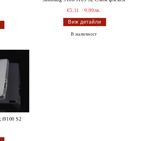
€5.11
9.99лв.
Виж детайли
В наличност
 i9100 S2