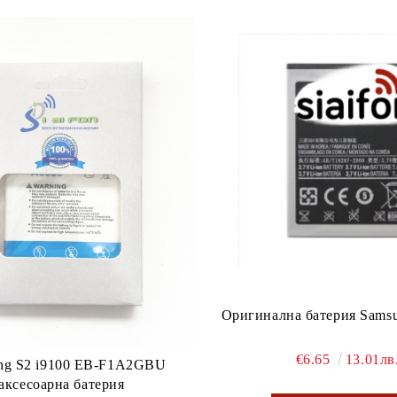
Оригинална батерия Samsu
€6.65
13.01лв
ng S2 i9100 EB-F1A2GBU
аксесоарна батерия