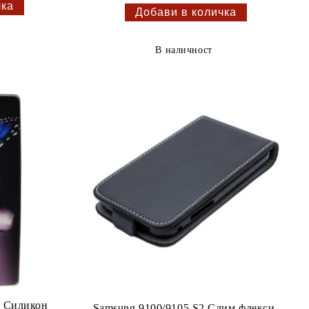
В наличност
2 Силикон
Samsung 9100/9105 S2 Слим флекси