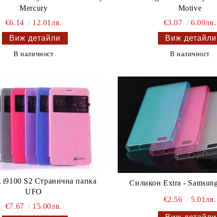
Mercury
Motive
€6.14
12.01лв.
€3.07
6.00лв.
Виж детайли
Виж детайли
В наличност
В наличност
 i9100 S2 Странична папка
Силикон Extra - Samsung
UFO
€2.56
5.01лв.
€7.67
15.00лв.