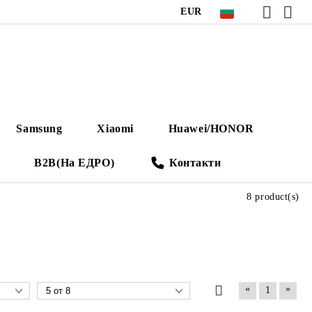
EUR
Samsung
Xiaomi
Huawei/HONOR
B2B(На ЕДРО)
Контакти
8 product(s)
«
»
1