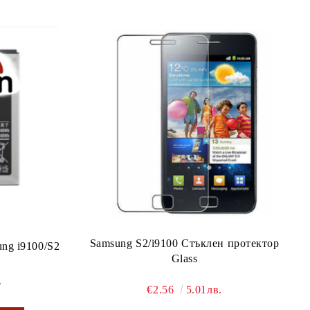
Samsung S2/i9100 Стъклен протектор
ng i9100/S2
Glass
.
€2.56
5.01лв.