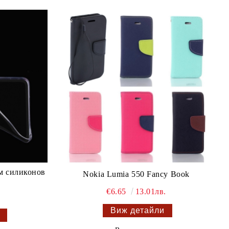
им силиконов
Nokia Lumia 550 Fancy Book
€6.65
13.01лв.
Виж детайли