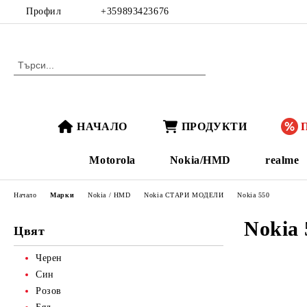
Профил
+359893423676
НАЧАЛО
ПРОДУКТИ
Motorola
Nokia/HMD
realme
Начало
Марки
Nokia / HMD
Nokia СТАРИ МОДЕЛИ
Nokia 550
Nokia 
Цвят
Черен
Син
Розов