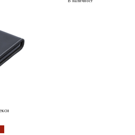
В наличност
екси