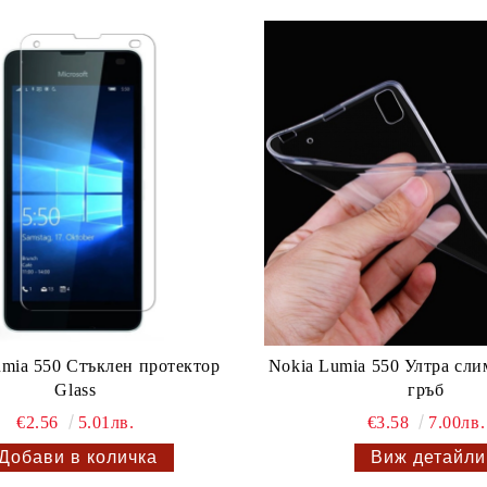
umia 550 Стъклен протектор
Nokia Lumia 550 Ултра сл
Glass
гръб
€2.56
5.01лв.
€3.58
7.00лв.
Виж детайли