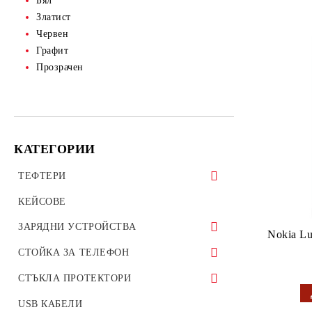
Бял
Златист
Червен
Графит
Прозрачен
КАТЕГОРИИ
ТЕФТЕРИ
ТЕФТЕРИ ЗА ТАБЛЕТИ
КЕЙСОВЕ
УНИВЕРСАЛНИ КАЛЪФИ
ЗАРЯДНИ УСТРОЙСТВА
Nokia L
ЗАРЯДНИ ЗА ТЕЛЕФОН
СТОЙКА ЗА ТЕЛЕФОН
АВТО ЗАРЯДНИ УСТРОЙСТВА
Стойки за велосипед мотоциклет
СТЪКЛА ПРОТЕКТОРИ
ОРИГИНАЛНИ ЗАРЯДНИ
Стойки за гледане на филми телефон
СТЪКЛЕН ПРОТЕКТОР ЗА
USB КАБЕЛИ