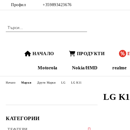
Профил
+359893423676
НАЧАЛО
ПРОДУКТИ
Motorola
Nokia/HMD
realme
Начало
Марки
Други Марки
LG
LG K11
LG K1
КАТЕГОРИИ
ТЕФТЕРИ