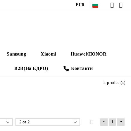
EUR
Samsung
Xiaomi
Huawei/HONOR
B2B(На ЕДРО)
Контакти
2 product(s)
«
»
1