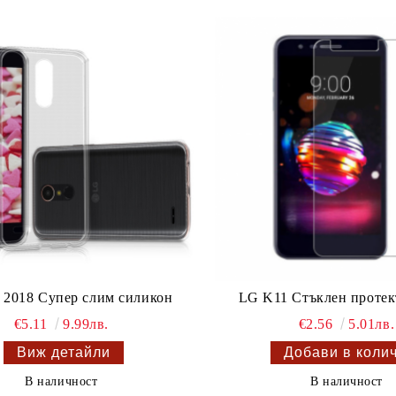
 2018 Супер слим силикон
LG K11 Стъклен протек
€5.11
9.99лв.
€2.56
5.01лв.
Виж детайли
В наличност
В наличност