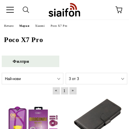
Начало
Марки
Xiaomi
Poco X7 Pro
Poco X7 Pro
Филтри
«
»
1