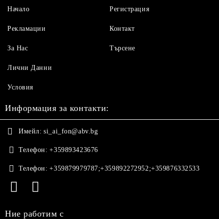
Начало
Регистрация
Рекламации
Контакт
За Нас
Търсене
Лични Данни
Условия
Информация за контакти:
Имейл:
si_ai_fon@abv.bg
Телефон:
+359893423676
Телефон:
+359879979787;+359892272952;+359876332533
Ние работим с